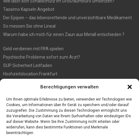
Wie lässt sich Schallschutz im Großraumbüro umsetzen?
Tassimo Kapseln Angebot
Der Epipen – das lebensrettende und unverzichtbare Medikament
So messen Sie ohne Lineal
Warum habe ich mich für einen Zaun aus Metall entschieden ?
Geld verdienen mit FIFA spielen
Psychische Probleme sofort zum Arzt?
SUP Sicherheit Leitfaden
Hochzeitslocation Frankfurt
Gut in den Förderprozess eingebettete Sackentleerung
Berechtigungen verwalten
Großer Spaß auf der Kirmes in Bonn!
Bester Oscam- und CCcam-Server für 2021
Um Ihnen optimale Erlebnisse zu bieten, verwenden wir Technologien wie
Cookies, um Informationen über Ihr Gerät zu speichern und/oder darauf
zuzugreifen. Die Zustimmung zu diesen Technologien ermöglicht uns
die Verarbeitung von Daten wie Ihrem Surfverhalten oder eindeutigen IDs
auf dieser Website. Wenn Sie Ihre Zustimmung nicht erteilen oder
widerrufen, kann dies bestimmte Funktionen und Merkmale
beeinträchtigen.