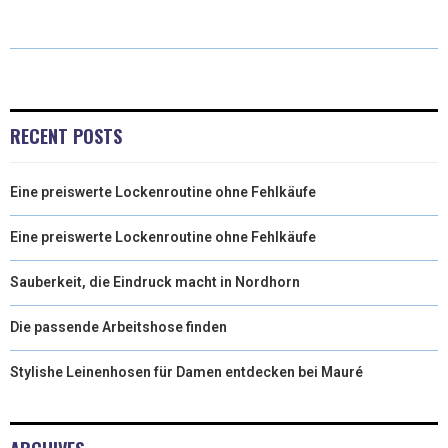
T
C
N
N
A
W
E
T
K
I
I
B
E
E
L
T
O
R
D
RECENT POSTS
T
O
E
I
Eine preiswerte Lockenroutine ohne Fehlkäufe
E
K
S
N
R
T
Eine preiswerte Lockenroutine ohne Fehlkäufe
)
Sauberkeit, die Eindruck macht in Nordhorn
Die passende Arbeitshose finden
Stylishe Leinenhosen für Damen entdecken bei Mauré