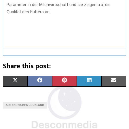
Parameter in der Milchwirtschaft und sie zeigen u.a. die
Qualität des Futters an.
Share this post:
X
F
P
L
E
(
A
I
I
M
T
C
N
N
A
ARTENREICHES GRÜNLAND
W
E
T
K
I
I
B
E
E
L