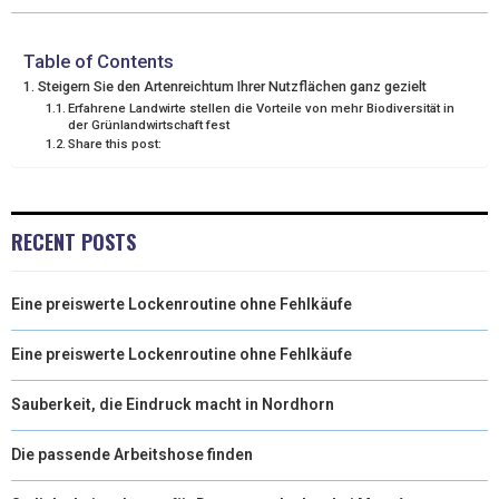
T
O
R
D
T
O
E
I
Table of Contents
Steigern Sie den Artenreichtum Ihrer Nutzflächen ganz gezielt
E
K
S
N
Erfahrene Landwirte stellen die Vorteile von mehr Biodiversität in
der Grünlandwirtschaft fest
R
T
Share this post:
)
RECENT POSTS
Eine preiswerte Lockenroutine ohne Fehlkäufe
Eine preiswerte Lockenroutine ohne Fehlkäufe
Sauberkeit, die Eindruck macht in Nordhorn
Die passende Arbeitshose finden