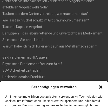
Schützen Sie Ihre Solarzellen vor nistenden Vögeln mit einer
effektiven Vogelabwehr Solar
Tauben aus dem Garten vertreiben, wie macht man das?
Wie lässt sich Schallschutz im Großraumbüro umsetzen?
Tassimo Kapseln Angebot
Der Epipen – das lebensrettende und unverzichtbare Medikament
So messen Sie ohne Lineal
Warum habe ich mich für einen Zaun aus Metall entschieden ?
Geld verdienen mit FIFA spielen
Psychische Probleme sofort zum Arzt?
SUP Sicherheit Leitfaden
Hochzeitslocation Frankfurt
Gut in den Förderprozess eingebettete Sackentleerung
Berechtigungen verwalten
Großer Spaß auf der Kirmes in Bonn!
Bester Oscam- und CCcam-Server für 2021
Um Ihnen optimale Erlebnisse zu bieten, verwenden wir Technologien wie
Cookies, um Informationen über Ihr Gerät zu speichern und/oder darauf
zuzugreifen. Die Zustimmung zu diesen Technologien ermöglicht uns