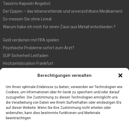
Tassimo Kapseln Angebot
Der Epipen – das lebensrettende und unverzichtbare Medikament
So messen Sie ohne Lineal
Warum habe ich mich für einen Zaun aus Metall entschieden ?
Geld verdienen mit FIFA spielen
Psychische Probleme sofort zum Arzt?
SUP Sicherheit Leitfaden
Hochzeitslocation Frankfurt
Gut in den Förderprozess eingebettete Sackentleerung
Berechtigungen verwalten
Großer Spaß auf der Kirmes in Bonn!
Bester Oscam- und CCcam-Server für 2021
Um Ihnen optimale Erlebnisse zu bieten, verwenden wir Technologien wie
Cookies, um Informationen über Ihr Gerät zu speichern und/oder darauf
zuzugreifen. Die Zustimmung zu diesen Technologien ermöglicht uns
die Verarbeitung von Daten wie Ihrem Surfverhalten oder eindeutigen IDs
auf dieser Website. Wenn Sie Ihre Zustimmung nicht erteilen oder
widerrufen, kann dies bestimmte Funktionen und Merkmale
beeinträchtigen.