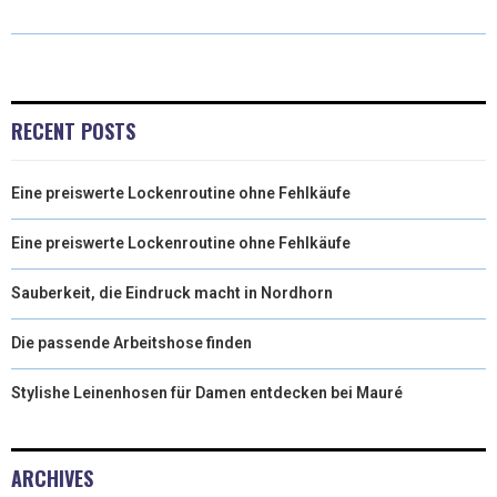
W
E
K
I
I
B
E
L
T
O
D
RECENT POSTS
T
O
I
Eine preiswerte Lockenroutine ohne Fehlkäufe
E
K
N
R
Eine preiswerte Lockenroutine ohne Fehlkäufe
)
Sauberkeit, die Eindruck macht in Nordhorn
Die passende Arbeitshose finden
Stylishe Leinenhosen für Damen entdecken bei Mauré
ARCHIVES