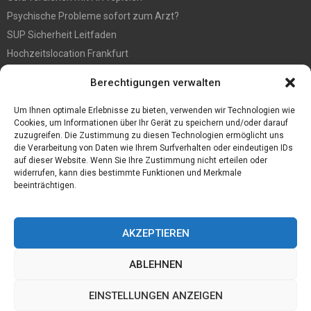
Psychische Probleme sofort zum Arzt?
SUP Sicherheit Leitfaden
Hochzeitslocation Frankfurt
Gut in den Förderprozess eingebettete Sackentleerung
Berechtigungen verwalten
Großer Spaß auf der Kirmes in Bonn!
Bester Oscam- und CCcam-Server für 2021
Um Ihnen optimale Erlebnisse zu bieten, verwenden wir Technologien wie
Cookies, um Informationen über Ihr Gerät zu speichern und/oder darauf
zuzugreifen. Die Zustimmung zu diesen Technologien ermöglicht uns
die Verarbeitung von Daten wie Ihrem Surfverhalten oder eindeutigen IDs
auf dieser Website. Wenn Sie Ihre Zustimmung nicht erteilen oder
widerrufen, kann dies bestimmte Funktionen und Merkmale
beeinträchtigen.
AKZEPTIEREN
ABLEHNEN
@2023 - www.Desconmedia.de. All Right Reserved.
EINSTELLUNGEN ANZEIGEN