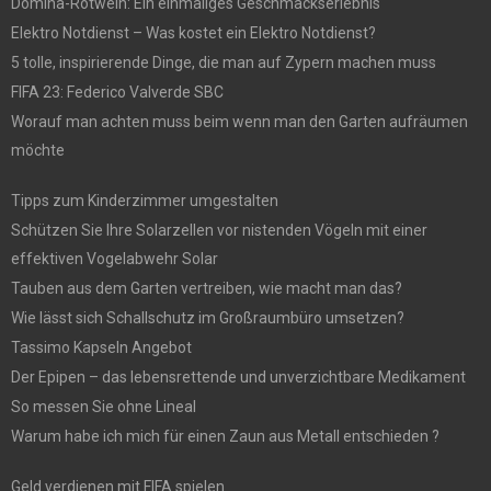
Domina-Rotwein: Ein einmaliges Geschmackserlebnis
Elektro Notdienst – Was kostet ein Elektro Notdienst?
5 tolle, inspirierende Dinge, die man auf Zypern machen muss
FIFA 23: Federico Valverde SBC
Worauf man achten muss beim wenn man den Garten aufräumen
möchte
Tipps zum Kinderzimmer umgestalten
Schützen Sie Ihre Solarzellen vor nistenden Vögeln mit einer
effektiven Vogelabwehr Solar
Tauben aus dem Garten vertreiben, wie macht man das?
Wie lässt sich Schallschutz im Großraumbüro umsetzen?
Tassimo Kapseln Angebot
Der Epipen – das lebensrettende und unverzichtbare Medikament
So messen Sie ohne Lineal
Warum habe ich mich für einen Zaun aus Metall entschieden ?
Geld verdienen mit FIFA spielen