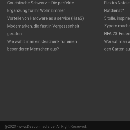
Couchtische Schwarz – Die perfekte
Elektro Notdie
Ergänzung für Ihr Wohnzimmer
Notdienst?
Vorteile von Hardware as a service (HaaS)
5 tolle, inspi
Zypern mach
Modemarken, die fast in Vergessenheit
geraten
FIFA 23: Fede
Wie wählt man ein Geschenk für einen
Worauf man 
besonderen Menschen aus?
den Garten a
@2023 - www.Desconmedia.de. All Right Reserved.