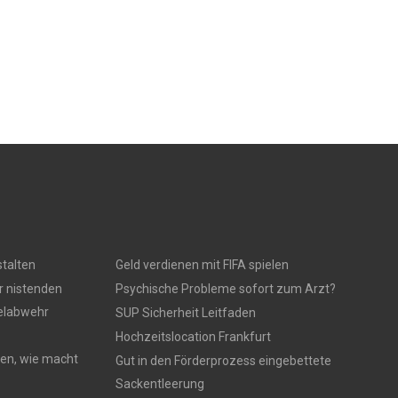
talten
Geld verdienen mit FIFA spielen
r nistenden
Psychische Probleme sofort zum Arzt?
gelabwehr
SUP Sicherheit Leitfaden
Hochzeitslocation Frankfurt
en, wie macht
Gut in den Förderprozess eingebettete
Sackentleerung