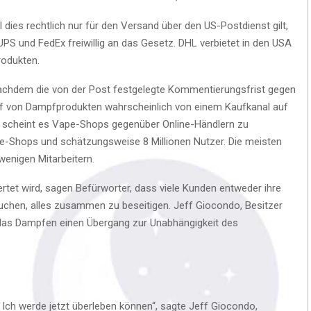
dies rechtlich nur für den Versand über den US-Postdienst gilt,
PS und FedEx freiwillig an das Gesetz. DHL verbietet in den USA
rodukten.
, nachdem die von der Post festgelegte Kommentierungsfrist gegen
f von Dampfprodukten wahrscheinlich von einem Kaufkanal auf
n scheint es Vape-Shops gegenüber Online-Händlern zu
ape-Shops und schätzungsweise 8 Millionen Nutzer. Die meisten
enigen Mitarbeitern.
rtet wird, sagen Befürworter, dass viele Kunden entweder ihre
suchen, alles zusammen zu beseitigen. Jeff Giocondo, Besitzer
 das Dampfen einen Übergang zur Unabhängigkeit des
 Ich werde jetzt überleben können“, sagte Jeff Giocondo,