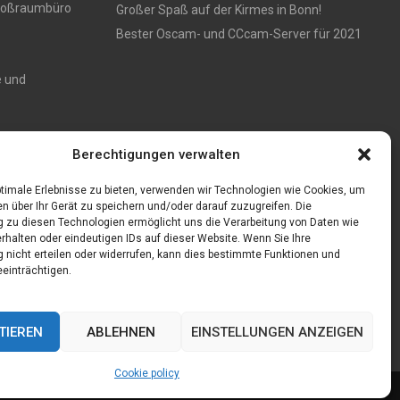
 Großraumbüro
Großer Spaß auf der Kirmes in Bonn!
Bester Oscam- und CCcam-Server für 2021
e und
Zaun aus
Berechtigungen verwalten
timale Erlebnisse zu bieten, verwenden wir Technologien wie Cookies, um
n über Ihr Gerät zu speichern und/oder darauf zuzugreifen. Die
zu diesen Technologien ermöglicht uns die Verarbeitung von Daten wie
rhalten oder eindeutigen IDs auf dieser Website. Wenn Sie Ihre
nicht erteilen oder widerrufen, kann dies bestimmte Funktionen und
einträchtigen.
TIEREN
ABLEHNEN
EINSTELLUNGEN ANZEIGEN
Cookie policy
Cookie policy (EU)
Our authors
Partners
Website index
Contact