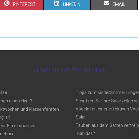
PINTEREST
LINKEDIN
EMAIL
LESEN SIE HÄUFIG ARTIKEL
ilze
Tipps zum Kinderzimmer umges
 man einen Flyer?
Schützen Sie Ihre Solarzellen vo
Vögeln mit einer effektiven Vo
ektwochen und Klassenfahrten
Solar
nglish
Tauben aus dem Garten vertreib
n: Ein einmaliges
man das?
lebnis