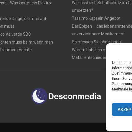
Wie lässt sich Schallschutz im
nst – Was kostet ein Elektro
umsetzen?
Tassimo Kapseln Angebot
rierende Dinge, die man auf
en muss
Der Epipen – das lebensrettend
unverzichtbare Medikament
rico Valverde SBC
So messen Sie ohne Lineal
achten muss beim wenn man
ufräumen möchte
Warum habe ich mich für einen 
Metall entschieden ?
Um Ihnen op
Informatione
Zustimmung 
Ihrem Surfve
Zustimmung 
Merkmale be
AKZEP
Home