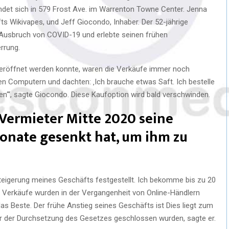
ndet sich in 579 Frost Ave. im Warrenton Towne Center. Jenna
s Wikivapes, und Jeff Giocondo, Inhaber. Der 52-jährige
Ausbruch von COVID-19 und erlebte seinen frühen
rrung.
reröffnet werden konnte, waren die Verkäufe immer noch
en Computern und dachten: ‚Ich brauche etwas Saft. Ich bestelle
hen‘“, sagte Giocondo. Diese Kaufoption wird bald verschwinden.
n Vermieter Mitte 2020 seine
onate gesenkt hat, um ihm zu
 Steigerung meines Geschäfts festgestellt. Ich bekomme bis zu 20
r Verkäufe wurden in der Vergangenheit von Online-Händlern
das Beste. Der frühe Anstieg seines Geschäfts ist Dies liegt zum
or der Durchsetzung des Gesetzes geschlossen wurden, sagte er.