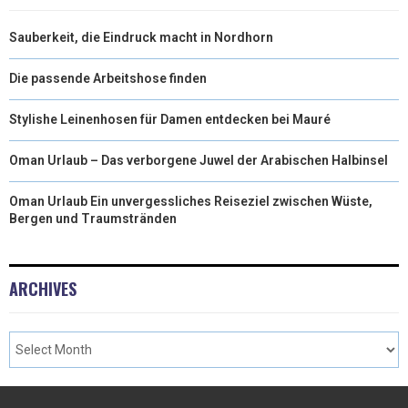
T
O
E
I
Sauberkeit, die Eindruck macht in Nordhorn
E
K
S
N
R
T
Die passende Arbeitshose finden
)
Stylishe Leinenhosen für Damen entdecken bei Mauré
Oman Urlaub – Das verborgene Juwel der Arabischen Halbinsel
Oman Urlaub Ein unvergessliches Reiseziel zwischen Wüste,
Bergen und Traumstränden
ARCHIVES