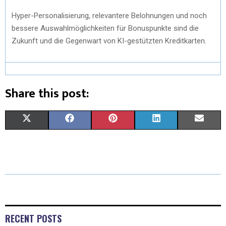
Hyper-Personalisierung, relevantere Belohnungen und noch
bessere Auswahlmöglichkeiten für Bonuspunkte sind die
Zukunft und die Gegenwart von KI-gestützten Kreditkarten.
Share this post:
X
F
P
L
E
(
A
I
I
M
T
C
N
N
A
W
E
T
K
I
I
B
E
E
L
T
O
R
D
RECENT POSTS