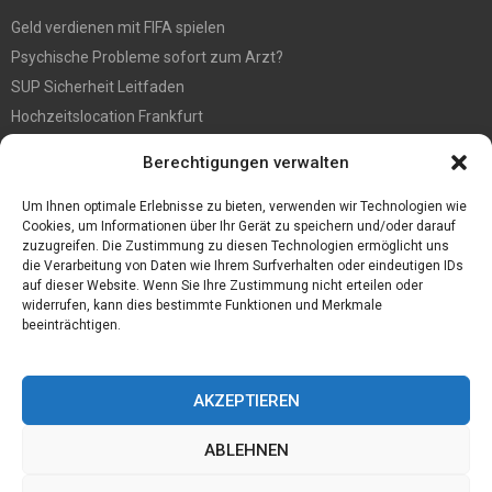
Geld verdienen mit FIFA spielen
Psychische Probleme sofort zum Arzt?
SUP Sicherheit Leitfaden
Hochzeitslocation Frankfurt
Gut in den Förderprozess eingebettete Sackentleerung
Berechtigungen verwalten
Großer Spaß auf der Kirmes in Bonn!
Bester Oscam- und CCcam-Server für 2021
Um Ihnen optimale Erlebnisse zu bieten, verwenden wir Technologien wie
Cookies, um Informationen über Ihr Gerät zu speichern und/oder darauf
zuzugreifen. Die Zustimmung zu diesen Technologien ermöglicht uns
die Verarbeitung von Daten wie Ihrem Surfverhalten oder eindeutigen IDs
auf dieser Website. Wenn Sie Ihre Zustimmung nicht erteilen oder
widerrufen, kann dies bestimmte Funktionen und Merkmale
beeinträchtigen.
AKZEPTIEREN
ABLEHNEN
@2023 - www.Desconmedia.de. All Right Reserved.