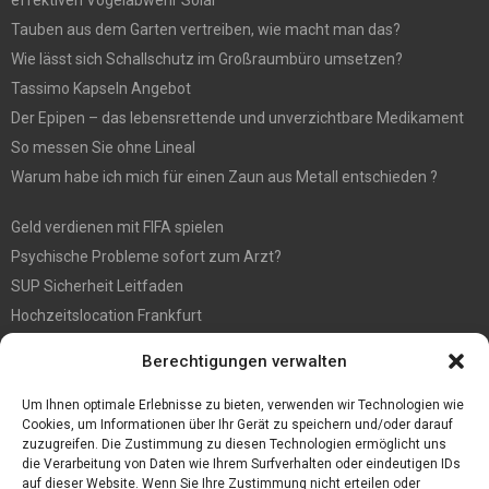
Tauben aus dem Garten vertreiben, wie macht man das?
Wie lässt sich Schallschutz im Großraumbüro umsetzen?
Tassimo Kapseln Angebot
Der Epipen – das lebensrettende und unverzichtbare Medikament
So messen Sie ohne Lineal
Warum habe ich mich für einen Zaun aus Metall entschieden ?
Geld verdienen mit FIFA spielen
Psychische Probleme sofort zum Arzt?
SUP Sicherheit Leitfaden
Hochzeitslocation Frankfurt
Gut in den Förderprozess eingebettete Sackentleerung
Berechtigungen verwalten
Großer Spaß auf der Kirmes in Bonn!
Bester Oscam- und CCcam-Server für 2021
Um Ihnen optimale Erlebnisse zu bieten, verwenden wir Technologien wie
Cookies, um Informationen über Ihr Gerät zu speichern und/oder darauf
zuzugreifen. Die Zustimmung zu diesen Technologien ermöglicht uns
die Verarbeitung von Daten wie Ihrem Surfverhalten oder eindeutigen IDs
auf dieser Website. Wenn Sie Ihre Zustimmung nicht erteilen oder