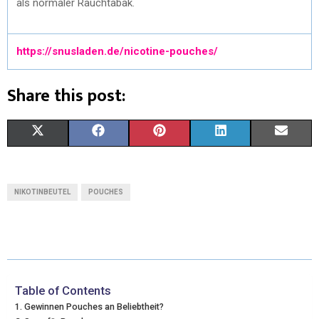
als normaler Rauchtabak.
https://snusladen.de/nicotine-pouches/
Share this post:
X
F
P
L
E
(
A
I
I
M
T
C
N
N
A
NIKOTINBEUTEL
POUCHES
W
E
T
K
I
I
B
E
E
L
T
O
R
D
T
O
E
I
Table of Contents
Gewinnen Pouches an Beliebtheit?
E
K
S
N