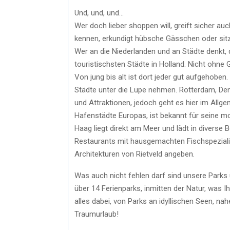
Und, und, und…
Wer doch lieber shoppen will, greift sicher au
kennen, erkundigt hübsche Gässchen oder sit
Wer an die Niederlanden und an Städte denkt
touristischsten Städte in Holland. Nicht ohne G
Von jung bis alt ist dort jeder gut aufgehobe
Städte unter die Lupe nehmen. Rotterdam, Den
und Attraktionen, jedoch geht es hier im Allg
Hafenstädte Europas, ist bekannt für seine mo
Haag liegt direkt am Meer und lädt in divers
Restaurants mit hausgemachten Fischspezialitä
Architekturen von Rietveld angeben.
Was auch nicht fehlen darf sind unsere Parks
über 14 Ferienparks, inmitten der Natur, was Ih
alles dabei, von Parks an idyllischen Seen, n
Traumurlaub!