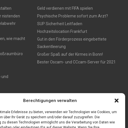
talten
Geld verdienen mit FIFA spielen
r nistenden
Psychische Probleme sofort zum Arzt?
gelabwehr
SUP Sicherheit Leitfaden
Hochzeitslocation Frankfurt
en, wie macht
Gut in den Förderprozess eingebettete
Sackentleerung
 Großraumbüro
Großer Spaß auf der Kirmes in Bonn!
Bester Oscam- und CCcam-Server für 2021
e und
Zaun aus
Berechtigungen verwalten
timale Erlebnisse zu bieten, verwenden wir Technologien wie Cookies, um
n über Ihr Gerät zu speichern und/oder darauf zuzugreifen. Die
zu diesen Technologien ermöglicht uns die Verarbeitung von Daten wie
rhalten oder eindeutigen IDs auf dieser Website. Wenn Sie Ihre