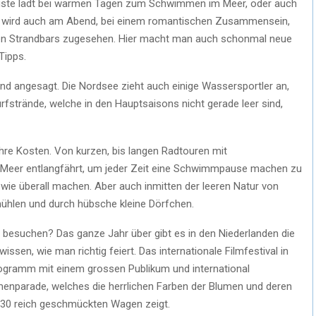
küste lädt bei warmen Tagen zum Schwimmen im Meer, oder auch
e wird auch am Abend, bei einem romantischen Zusammensein,
len Strandbars zugesehen. Hier macht man auch schonmal neue
Tipps.
d angesagt. Die Nordsee zieht auch einige Wassersportler an,
rfstrände, welche in den Hauptsaisons nicht gerade leer sind,
re Kosten. Von kurzen, bis langen Radtouren mit
m Meer entlangfährt, um jeder Zeit eine Schwimmpause machen zu
wie überall machen. Aber auch inmitten der leeren Natur von
ühlen und durch hübsche kleine Dörfchen.
ls besuchen? Das ganze Jahr über gibt es in den Niederlanden die
issen, wie man richtig feiert. Das internationale Filmfestival in
ogramm mit einem grossen Publikum und international
umenparade, welches die herrlichen Farben der Blumen und deren
 30 reich geschmückten Wagen zeigt.