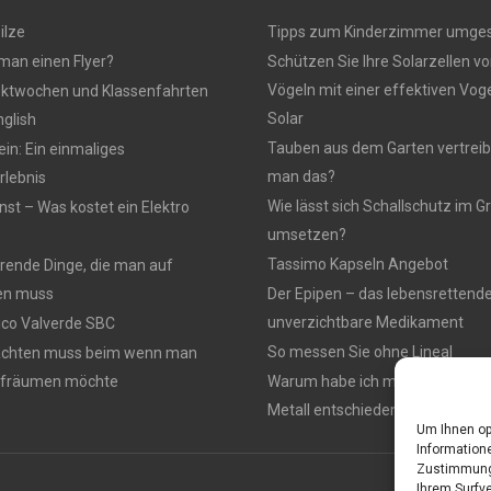
ilze
Tipps zum Kinderzimmer umges
 man einen Flyer?
Schützen Sie Ihre Solarzellen vo
Vögeln mit einer effektiven Vo
ektwochen und Klassenfahrten
Solar
nglish
Tauben aus dem Garten vertreib
n: Ein einmaliges
man das?
lebnis
Wie lässt sich Schallschutz im
nst – Was kostet ein Elektro
umsetzen?
Tassimo Kapseln Angebot
rierende Dinge, die man auf
en muss
Der Epipen – das lebensrettend
unverzichtbare Medikament
rico Valverde SBC
So messen Sie ohne Lineal
achten muss beim wenn man
ufräumen möchte
Warum habe ich mich für einen 
Metall entschieden ?
Um Ihnen op
Informatione
Zustimmung 
Ihrem Surfve