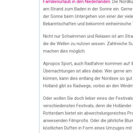
Familienurlaub in den Niederlanden
. Die Nord
am Strand zum Baden in der Sonne ein. Gern
der Sonne beim Untergehen von einer der vie
Bekanntschaften und bekommt einheimische 
Nicht nur Schwimmen und Relaxen ist am Stran
die die Wellen zu nutzen wissen. Zahlreiche Su
machen dies möglich.
Apropos Sport, auch Radfahrer kommen auf Ih
Übernachtungen ist alles dabei. Wer gerne a
können, kann dies entlang der Nordsee so gut 
Holland gibt es Radwege, vorbei an den Windm
Oder wollen Sie doch lieber eines der Festiva
verschiedensten Festivals, denn die Holländer w
Rotterdam bietet ein abwechslungsreiches Pr
anwesenden Filmprofis. Oder die jährliche Bl
köstlichen Düften in Form eines Umzuges mit