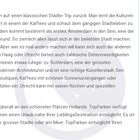
ch auf einen klassischen Städte-Trip zurück. Man lernt die Kulturen
zt in einem der Kaffees und schaut dem gängigen Städteleben zu.
, dem kommt bestimmt als erstes Amsterdam in den Sinn, eine der
rund. So ziemlich alles lässt sich in der beliebten Stadt machen.
n. Aber wer es mal anders machen will kann sich auch die anderen
 Haag oder Utrecht bieten auch zahlreiche Sehenswürdigkeiten
emeinen etwas ruhiger zu. Rotterdam, eine der grössten
dernen Architekturen und ist eine richtige Künstlerstadt. Den
e Boutiquen, Kaffees mit schönen Sonnenuntergängen oder
ten ein. Utrecht kann mit seinen Kirchen und speziellen
 überall an den schönsten Plätzen Hollands. TopParken verfügt
nen einen Urlaub nahe Ihrer LieblingsDestination ermöglicht. Es ist
ahe grosser Städte oder am Meer. TopParken ermöglicht Ihren