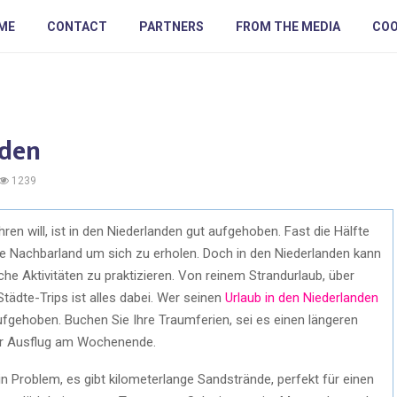
ME
CONTACT
PARTNERS
FROM THE MEDIA
COO
nden
1239
ren will, ist in den Niederlanden gut aufgehoben. Fast die Hälfte
he Nachbarland um sich zu erholen. Doch in den Niederlanden kann
che Aktivitäten zu praktizieren. Von reinem Strandurlaub, über
tädte-Trips ist alles dabei. Wer seinen
Urlaub in den Niederlanden
aufgehoben. Buchen Sie Ihre Traumferien, sei es einen längeren
zer Ausflug am Wochenende.
 Problem, es gibt kilometerlange Sandstrände, perfekt für einen