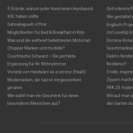
5 Gründe, warum jeder Hund einen Hundepool
Getrocknete P
XXL haben sollte
Wie gestaltet
Sahnekapseln öffner
Englisch-Proj
Möglichkeiten für Bed & Breakfast in Köln
mit LevelUp E
Was sind die weltweit beliebtesten Motorrad
Domina-Rotwei
Chopper Marken und modelle?
Geschmackser
Couchtische Schwarz – Die perfekte
Elektro Notdie
Ergänzung für Ihr Wohnzimmer
Notdienst?
Vorteile von Hardware as a service (HaaS)
5 tolle, inspi
Zypern mach
Modemarken, die fast in Vergessenheit
geraten
FIFA 23: Fede
Wie wählt man ein Geschenk für einen
Worauf man 
besonderen Menschen aus?
den Garten a