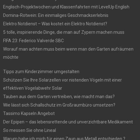
Englisch-Projektwochen und Klassenfahrten mit LevelUp English
Domina-Rotwein: Ein einmaliges Geschmackserlebnis
Elektro Notdienst – Was kostet ein Elektro Notdienst?
5 tolle, inspirierende Dinge, die man auf Zypern machen muss
FIFA 23: Federico Valverde SBC
Worauf man achten muss beim wenn man den Garten aufräumen
möchte
Tipps zum Kinderzimmer umgestalten
Schützen Sie Ihre Solarzellen vor nistenden Vögeln mit einer
effektiven Vogelabwehr Solar
Tauben aus dem Garten vertreiben, wie macht man das?
Wie lässt sich Schallschutz im Großraumbüro umsetzen?
Tassimo Kapseln Angebot
Der Epipen – das lebensrettende und unverzichtbare Medikament
So messen Sie ohne Lineal
Warum habe ich mich für einen Zaun aus Metall entschieden ?