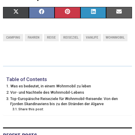
X
F
P
L
E
(
A
I
I
M
T
C
N
N
A
CAMPING
FAHREN
REISE
REISEZIEL
VANLIFE
WOHNMOBIL
W
E
T
K
I
I
B
E
E
L
T
O
R
D
T
O
E
I
Table of Contents
Was es bedeutet, in einem Wohnmobil zu leben
E
K
S
N
Vor- und Nachteile des Wohnmobil-Lebens
Top-Europäische Reiseziele für Wohnmobil-Reisende: Von den
R
T
Fjorden Skandinaviens bis zu den Stränden der Algarve
Share this post:
)