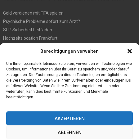
Geld verdienen mit FIFA spielen
Psychische Probleme sofort zum Arzt?
SUP Sicherheit Leitfaden
Hochzeitslocation Frankfurt
Gut in den Förderprozess eingebettete Sackentleerung
Berechtigungen verwalten
Großer Spaß auf der Kirmes in Bonn!
Bester Oscam- und CCcam-Server für 2021
Um Ihnen optimale Erlebnisse zu bieten, verwenden wir Technologien wie
Cookies, um Informationen über Ihr Gerät zu speichern und/oder darauf
zuzugreifen. Die Zustimmung zu diesen Technologien ermöglicht uns
die Verarbeitung von Daten wie Ihrem Surfverhalten oder eindeutigen IDs
auf dieser Website. Wenn Sie Ihre Zustimmung nicht erteilen oder
widerrufen, kann dies bestimmte Funktionen und Merkmale
beeinträchtigen.
AKZEPTIEREN
ABLEHNEN