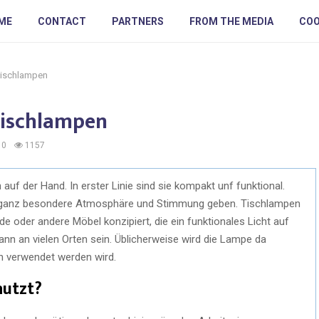
ME
CONTACT
PARTNERS
FROM THE MEDIA
COO
Tischlampen
Tischlampen
0
1157
 auf der Hand. In erster Linie sind sie kompakt unf funktional.
 ganz besondere Atmosphäre und Stimmung geben. Tischlampen
e oder andere Möbel konzipiert, die ein funktionales Licht auf
nn an vielen Orten sein. Üblicherweise wird die Lampe da
ch verwendet werden wird.
utzt?