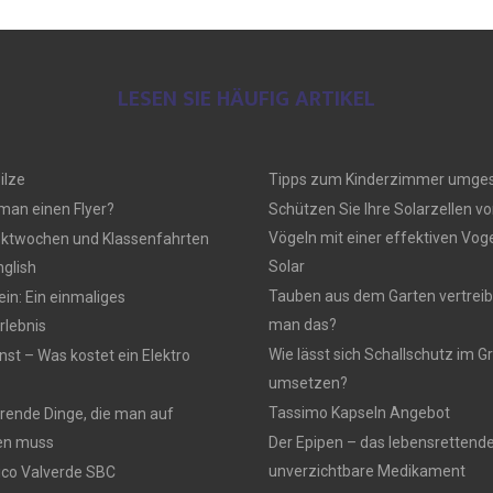
LESEN SIE HÄUFIG ARTIKEL
ilze
Tipps zum Kinderzimmer umges
 man einen Flyer?
Schützen Sie Ihre Solarzellen vo
Vögeln mit einer effektiven Vo
ektwochen und Klassenfahrten
Solar
nglish
Tauben aus dem Garten vertreib
n: Ein einmaliges
man das?
lebnis
Wie lässt sich Schallschutz im
nst – Was kostet ein Elektro
umsetzen?
Tassimo Kapseln Angebot
rierende Dinge, die man auf
en muss
Der Epipen – das lebensrettend
unverzichtbare Medikament
rico Valverde SBC