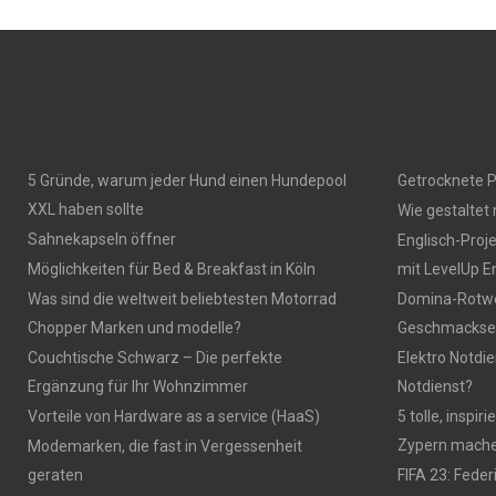
5 Gründe, warum jeder Hund einen Hundepool
Getrocknete P
XXL haben sollte
Wie gestaltet
Sahnekapseln öffner
Englisch-Proj
Möglichkeiten für Bed & Breakfast in Köln
mit LevelUp E
Was sind die weltweit beliebtesten Motorrad
Domina-Rotwei
Chopper Marken und modelle?
Geschmackser
Couchtische Schwarz – Die perfekte
Elektro Notdie
Ergänzung für Ihr Wohnzimmer
Notdienst?
Vorteile von Hardware as a service (HaaS)
5 tolle, inspi
Zypern mach
Modemarken, die fast in Vergessenheit
geraten
FIFA 23: Fede