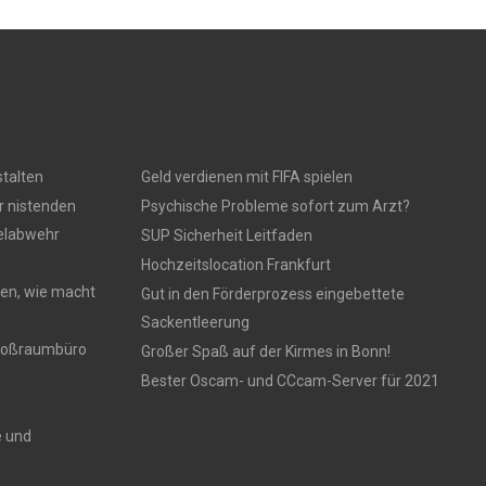
talten
Geld verdienen mit FIFA spielen
r nistenden
Psychische Probleme sofort zum Arzt?
gelabwehr
SUP Sicherheit Leitfaden
Hochzeitslocation Frankfurt
en, wie macht
Gut in den Förderprozess eingebettete
Sackentleerung
 Großraumbüro
Großer Spaß auf der Kirmes in Bonn!
Bester Oscam- und CCcam-Server für 2021
e und