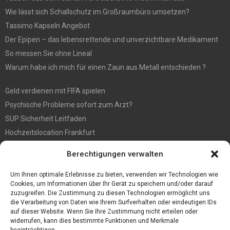
Wie lässt sich Schallschutz im Großraumbüro umsetzen?
Tassimo Kapseln Angebot
Der Epipen – das lebensrettende und unverzichtbare Medikament
So messen Sie ohne Lineal
Warum habe ich mich für einen Zaun aus Metall entschieden ?
Geld verdienen mit FIFA spielen
Psychische Probleme sofort zum Arzt?
SUP Sicherheit Leitfaden
Hochzeitslocation Frankfurt
Gut in den Förderprozess eingebettete Sackentleerung
Berechtigungen verwalten
Großer Spaß auf der Kirmes in Bonn!
Bester Oscam- und CCcam-Server für 2021
Um Ihnen optimale Erlebnisse zu bieten, verwenden wir Technologien wie
Cookies, um Informationen über Ihr Gerät zu speichern und/oder darauf
zuzugreifen. Die Zustimmung zu diesen Technologien ermöglicht uns
die Verarbeitung von Daten wie Ihrem Surfverhalten oder eindeutigen IDs
auf dieser Website. Wenn Sie Ihre Zustimmung nicht erteilen oder
widerrufen, kann dies bestimmte Funktionen und Merkmale