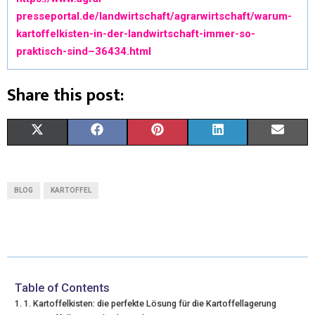
presseportal.de/landwirtschaft/agrarwirtschaft/warum-
kartoffelkisten-in-der-landwirtschaft-immer-so-
praktisch-sind–36434.html
Share this post:
X
F
P
L
E
(
A
I
I
M
T
C
N
N
A
BLOG
KARTOFFEL
W
E
T
K
I
I
B
E
E
L
T
O
R
D
T
O
E
I
Table of Contents
1. Kartoffelkisten: die perfekte Lösung für die Kartoffellagerung
E
K
S
N