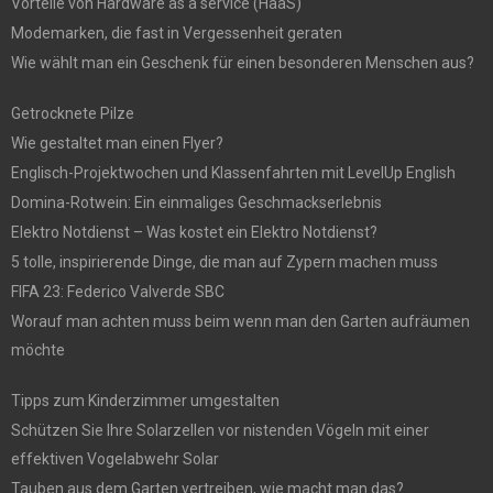
Vorteile von Hardware as a service (HaaS)
Modemarken, die fast in Vergessenheit geraten
Wie wählt man ein Geschenk für einen besonderen Menschen aus?
Getrocknete Pilze
Wie gestaltet man einen Flyer?
Englisch-Projektwochen und Klassenfahrten mit LevelUp English
Domina-Rotwein: Ein einmaliges Geschmackserlebnis
Elektro Notdienst – Was kostet ein Elektro Notdienst?
5 tolle, inspirierende Dinge, die man auf Zypern machen muss
FIFA 23: Federico Valverde SBC
Worauf man achten muss beim wenn man den Garten aufräumen
möchte
Tipps zum Kinderzimmer umgestalten
Schützen Sie Ihre Solarzellen vor nistenden Vögeln mit einer
effektiven Vogelabwehr Solar
Tauben aus dem Garten vertreiben, wie macht man das?