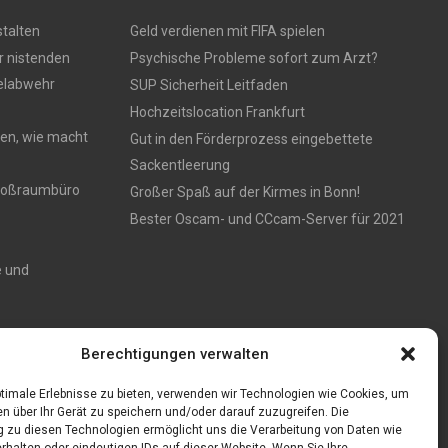
talten
Geld verdienen mit FIFA spielen
r nistenden
Psychische Probleme sofort zum Arzt?
gelabwehr
SUP Sicherheit Leitfaden
Hochzeitslocation Frankfurt
en, wie macht
Gut in den Förderprozess eingebettete
Sackentleerung
 Großraumbüro
Großer Spaß auf der Kirmes in Bonn!
Bester Oscam- und CCcam-Server für 2021
e und
Zaun aus
Berechtigungen verwalten
timale Erlebnisse zu bieten, verwenden wir Technologien wie Cookies, um
n über Ihr Gerät zu speichern und/oder darauf zuzugreifen. Die
zu diesen Technologien ermöglicht uns die Verarbeitung von Daten wie