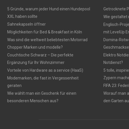
5 Gründe, warum jeder Hund einen Hundepool
Getrocknete P
XXL haben sollte
Wie gestaltet
Sahnekapseln öffner
Englisch-Proj
Möglichkeiten für Bed & Breakfast in Köln
mit LevelUp E
Was sind die weltweit beliebtesten Motorrad
Domina-Rotwei
Chopper Marken und modelle?
Geschmackser
Couchtische Schwarz – Die perfekte
Elektro Notdie
Ergänzung für Ihr Wohnzimmer
Notdienst?
Vorteile von Hardware as a service (HaaS)
5 tolle, inspi
Zypern mach
Modemarken, die fast in Vergessenheit
geraten
FIFA 23: Fede
Wie wählt man ein Geschenk für einen
Worauf man 
besonderen Menschen aus?
den Garten a