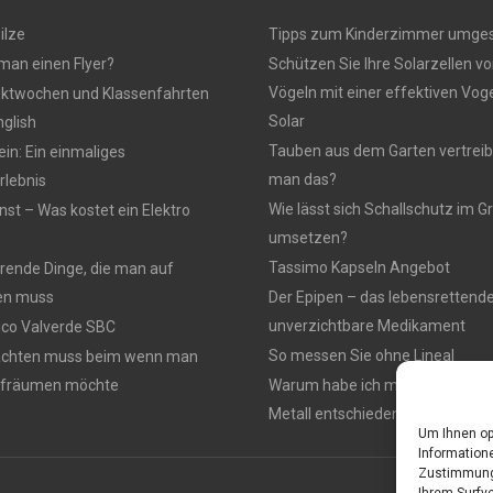
ilze
Tipps zum Kinderzimmer umges
 man einen Flyer?
Schützen Sie Ihre Solarzellen vo
Vögeln mit einer effektiven Vo
ektwochen und Klassenfahrten
Solar
nglish
Tauben aus dem Garten vertreib
n: Ein einmaliges
man das?
lebnis
Wie lässt sich Schallschutz im
nst – Was kostet ein Elektro
umsetzen?
Tassimo Kapseln Angebot
rierende Dinge, die man auf
en muss
Der Epipen – das lebensrettend
unverzichtbare Medikament
rico Valverde SBC
So messen Sie ohne Lineal
achten muss beim wenn man
ufräumen möchte
Warum habe ich mich für einen 
Metall entschieden ?
Um Ihnen op
Informatione
Zustimmung 