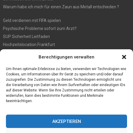
Warum habe ich mich für einen Zaun aus Metall entschieden ?
Geld verdienen mit FIFA spielen
Psychische Probleme sofort zum Arzt?
SUP Sicherheit Leitfaden
Hochzeitslocation Frankfurt
Gut in den Förderprozess eingebettete Sackentleerung
Berechtigungen verwalten
Großer Spaß auf der Kirmes in Bonn!
Bester Oscam- und CCcam-Server für 2021
Um Ihnen optimale Erlebnisse zu bieten, verwenden wir Technologien wie
Cookies, um Informationen über Ihr Gerät zu speichern und/oder darauf
zuzugreifen. Die Zustimmung zu diesen Technologien ermöglicht uns
die Verarbeitung von Daten wie Ihrem Surfverhalten oder eindeutigen IDs
auf dieser Website. Wenn Sie Ihre Zustimmung nicht erteilen oder
widerrufen, kann dies bestimmte Funktionen und Merkmale
beeinträchtigen.
AKZEPTIEREN