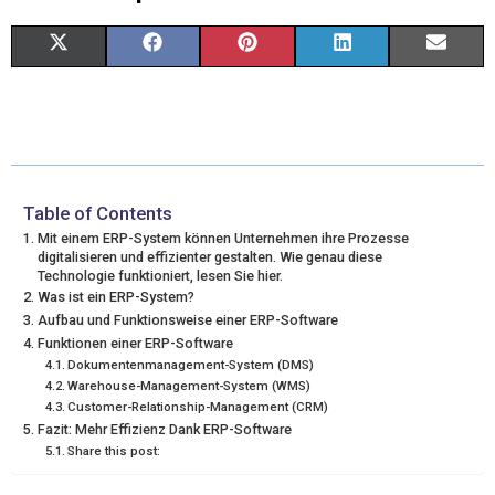
X
F
P
L
E
(
A
I
I
M
T
C
N
N
A
W
E
T
K
I
I
B
E
E
L
Table of Contents
Mit einem ERP-System können Unternehmen ihre Prozesse
T
O
R
D
digitalisieren und effizienter gestalten. Wie genau diese
Technologie funktioniert, lesen Sie hier.
T
O
E
I
Was ist ein ERP-System?
Aufbau und Funktionsweise einer ERP-Software
E
K
S
N
Funktionen einer ERP-Software
R
T
Dokumentenmanagement-System (DMS)
Warehouse-Management-System (WMS)
)
Customer-Relationship-Management (CRM)
Fazit: Mehr Effizienz Dank ERP-Software
Share this post: