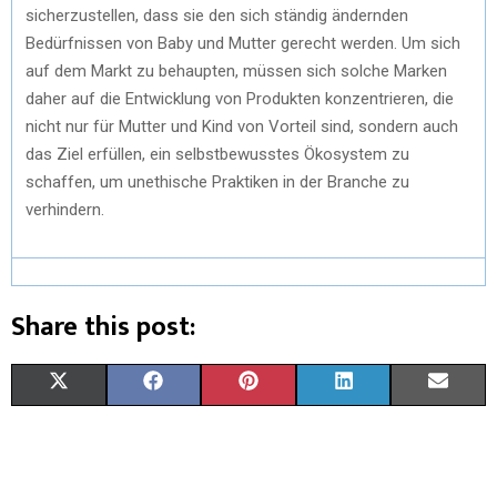
sicherzustellen, dass sie den sich ständig ändernden
Bedürfnissen von Baby und Mutter gerecht werden. Um sich
auf dem Markt zu behaupten, müssen sich solche Marken
daher auf die Entwicklung von Produkten konzentrieren, die
nicht nur für Mutter und Kind von Vorteil sind, sondern auch
das Ziel erfüllen, ein selbstbewusstes Ökosystem zu
schaffen, um unethische Praktiken in der Branche zu
verhindern.
Share this post:
X
F
P
L
E
(
A
I
I
M
T
C
N
N
A