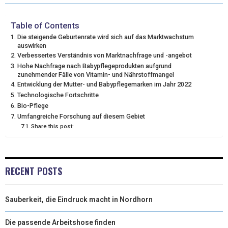
W
E
T
K
I
I
B
E
E
L
Table of Contents
Die steigende Geburtenrate wird sich auf das Marktwachstum
T
O
R
D
auswirken
Verbessertes Verständnis von Marktnachfrage und -angebot
T
O
E
I
Hohe Nachfrage nach Babypflegeprodukten aufgrund
zunehmender Fälle von Vitamin- und Nährstoffmangel
E
K
S
N
Entwicklung der Mutter- und Babypflegemarken im Jahr 2022
Technologische Fortschritte
R
T
Bio-Pflege
)
Umfangreiche Forschung auf diesem Gebiet
Share this post:
RECENT POSTS
Sauberkeit, die Eindruck macht in Nordhorn
Die passende Arbeitshose finden