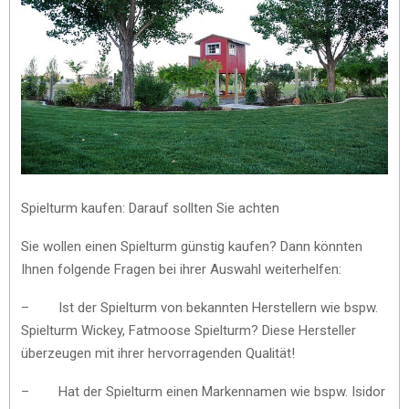
Spielturm kaufen: Darauf sollten Sie achten
Sie wollen einen Spielturm günstig kaufen? Dann könnten
Ihnen folgende Fragen bei ihrer Auswahl weiterhelfen:
– Ist der Spielturm von bekannten Herstellern wie bspw.
Spielturm Wickey, Fatmoose Spielturm? Diese Hersteller
überzeugen mit ihrer hervorragenden Qualität!
– Hat der Spielturm einen Markennamen wie bspw. Isidor