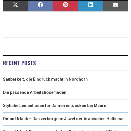
X
F
P
L
E
(
A
I
I
M
T
C
N
N
A
W
E
T
K
I
I
B
E
E
L
T
O
R
D
RECENT POSTS
T
O
E
I
Sauberkeit, die Eindruck macht in Nordhorn
E
K
S
N
R
T
Die passende Arbeitshose finden
)
Stylishe Leinenhosen für Damen entdecken bei Mauré
Oman Urlaub – Das verborgene Juwel der Arabischen Halbinsel