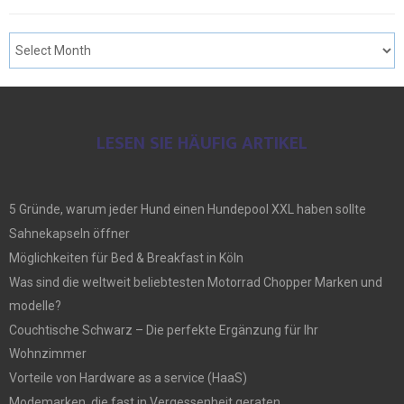
LESEN SIE HÄUFIG ARTIKEL
5 Gründe, warum jeder Hund einen Hundepool XXL haben sollte
Sahnekapseln öffner
Möglichkeiten für Bed & Breakfast in Köln
Was sind die weltweit beliebtesten Motorrad Chopper Marken und
modelle?
Couchtische Schwarz – Die perfekte Ergänzung für Ihr
Wohnzimmer
Vorteile von Hardware as a service (HaaS)
Modemarken, die fast in Vergessenheit geraten