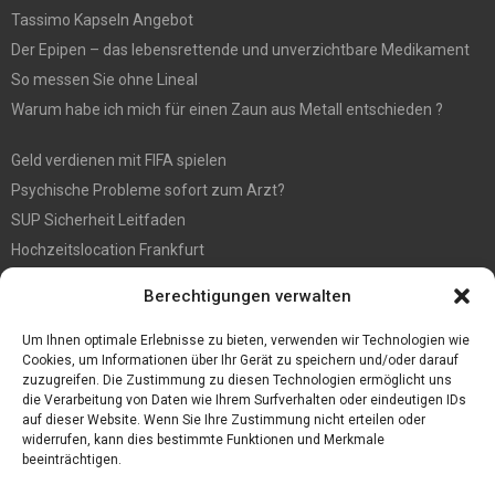
Tassimo Kapseln Angebot
Der Epipen – das lebensrettende und unverzichtbare Medikament
So messen Sie ohne Lineal
Warum habe ich mich für einen Zaun aus Metall entschieden ?
Geld verdienen mit FIFA spielen
Psychische Probleme sofort zum Arzt?
SUP Sicherheit Leitfaden
Hochzeitslocation Frankfurt
Gut in den Förderprozess eingebettete Sackentleerung
Berechtigungen verwalten
Großer Spaß auf der Kirmes in Bonn!
Bester Oscam- und CCcam-Server für 2021
Um Ihnen optimale Erlebnisse zu bieten, verwenden wir Technologien wie
Cookies, um Informationen über Ihr Gerät zu speichern und/oder darauf
zuzugreifen. Die Zustimmung zu diesen Technologien ermöglicht uns
die Verarbeitung von Daten wie Ihrem Surfverhalten oder eindeutigen IDs
auf dieser Website. Wenn Sie Ihre Zustimmung nicht erteilen oder
widerrufen, kann dies bestimmte Funktionen und Merkmale
beeinträchtigen.