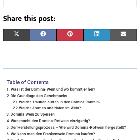
Share this post:
X
F
P
L
E
(
A
I
I
M
T
C
N
N
A
W
E
T
K
I
I
B
E
E
L
Table of Contents
Was ist der Domina-Wein und wo kommt er her?
T
O
R
D
Die Grundlage des Geschmacks
Welche Trauben dürfen in den Domina-Rotwein?
T
O
E
I
Welche Aromen und Noten im Wein?
E
K
S
N
Domina Wein zu Speisen
Was macht den Domina-Rotwein einzigartig?
R
T
Der Herstellungsprozess – Wie wird Domina-Rotwein hergestellt?
Wo kann man den Frankenwein Domina kaufen?
)