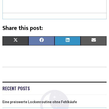
Share this post:
X
F
L
E
(
A
I
M
T
C
N
A
W
E
K
I
I
B
E
L
T
O
D
RECENT POSTS
T
O
I
Eine preiswerte Lockenroutine ohne Fehlkäufe
E
K
N