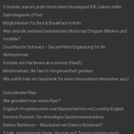
5 Gründe, warum jeder Hund einen Hundepool XXL haben sollte
Sahnekapseln öffner
Möglichkeiten für Bed & Breakfast in Köln
Was sind die weltweit beliebtesten Motorrad Chopper Marken und
modelle?
Couchtische Schwarz – Die perfekte Ergänzung für Ihr
Wohnzimmer
Vorteile von Hardware as a service (HaaS)
Modemarken, die fast in Vergessenheit geraten
Wie wählt man ein Geschenk für einen besonderen Menschen aus?
Getrocknete Pilze
Wie gestaltet man einen Flyer?
Englisch-Projektwochen und Klassenfahrten mit LevelUp English
Domina-Rotwein: Ein einmaliges Geschmackserlebnis
Elektro Notdienst – Was kostet ein Elektro Notdienst?
5 tolle, inspirierende Dinge, die man auf Zypern machen muss