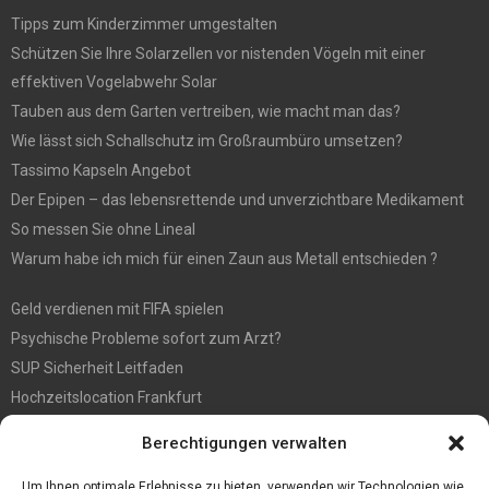
Tipps zum Kinderzimmer umgestalten
Schützen Sie Ihre Solarzellen vor nistenden Vögeln mit einer
effektiven Vogelabwehr Solar
Tauben aus dem Garten vertreiben, wie macht man das?
Wie lässt sich Schallschutz im Großraumbüro umsetzen?
Tassimo Kapseln Angebot
Der Epipen – das lebensrettende und unverzichtbare Medikament
So messen Sie ohne Lineal
Warum habe ich mich für einen Zaun aus Metall entschieden ?
Geld verdienen mit FIFA spielen
Psychische Probleme sofort zum Arzt?
SUP Sicherheit Leitfaden
Hochzeitslocation Frankfurt
Gut in den Förderprozess eingebettete Sackentleerung
Berechtigungen verwalten
Großer Spaß auf der Kirmes in Bonn!
Bester Oscam- und CCcam-Server für 2021
Um Ihnen optimale Erlebnisse zu bieten, verwenden wir Technologien wie