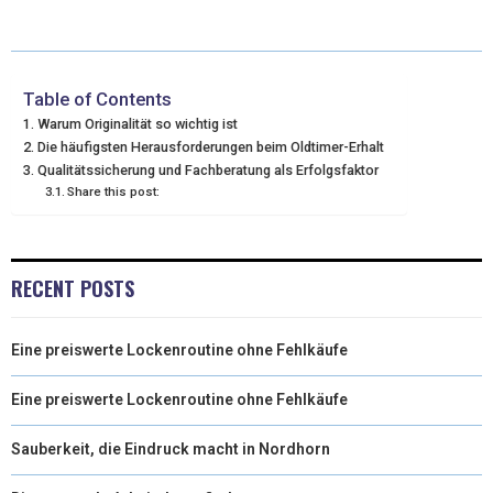
I
B
E
E
L
T
O
R
D
T
O
E
I
Table of Contents
Warum Originalität so wichtig ist
E
K
S
N
Die häufigsten Herausforderungen beim Oldtimer-Erhalt
Qualitätssicherung und Fachberatung als Erfolgsfaktor
R
T
Share this post:
)
RECENT POSTS
Eine preiswerte Lockenroutine ohne Fehlkäufe
Eine preiswerte Lockenroutine ohne Fehlkäufe
Sauberkeit, die Eindruck macht in Nordhorn