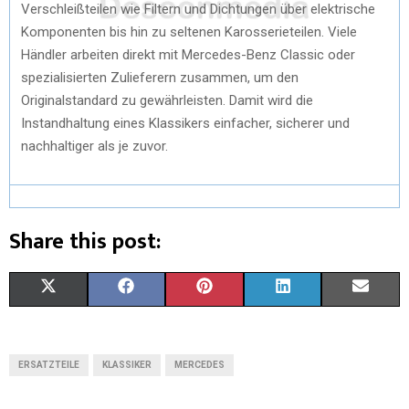
Verschleißteilen wie Filtern und Dichtungen über elektrische
Komponenten bis hin zu seltenen Karosserieteilen. Viele
Händler arbeiten direkt mit Mercedes-Benz Classic oder
spezialisierten Zulieferern zusammen, um den
Originalstandard zu gewährleisten. Damit wird die
Instandhaltung eines Klassikers einfacher, sicherer und
nachhaltiger als je zuvor.
Share this post:
X
F
P
L
E
(
A
I
I
M
T
C
N
N
A
ERSATZTEILE
KLASSIKER
MERCEDES
W
E
T
K
I