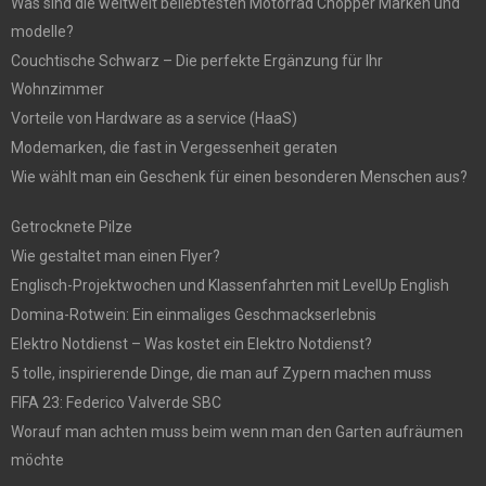
Was sind die weltweit beliebtesten Motorrad Chopper Marken und
modelle?
Couchtische Schwarz – Die perfekte Ergänzung für Ihr
Wohnzimmer
Vorteile von Hardware as a service (HaaS)
Modemarken, die fast in Vergessenheit geraten
Wie wählt man ein Geschenk für einen besonderen Menschen aus?
Getrocknete Pilze
Wie gestaltet man einen Flyer?
Englisch-Projektwochen und Klassenfahrten mit LevelUp English
Domina-Rotwein: Ein einmaliges Geschmackserlebnis
Elektro Notdienst – Was kostet ein Elektro Notdienst?
5 tolle, inspirierende Dinge, die man auf Zypern machen muss
FIFA 23: Federico Valverde SBC
Worauf man achten muss beim wenn man den Garten aufräumen
möchte