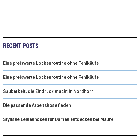
T
O
R
D
T
O
E
I
E
K
S
N
R
T
RECENT POSTS
)
Eine preiswerte Lockenroutine ohne Fehlkäufe
Eine preiswerte Lockenroutine ohne Fehlkäufe
Sauberkeit, die Eindruck macht in Nordhorn
Die passende Arbeitshose finden
Stylishe Leinenhosen für Damen entdecken bei Mauré