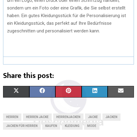
um ein Logo, einen Druck oder einen Schriftzug handeln,
sondern um ein Foto oder eine Grafik, die Sie selbst erstellt
haben. Ein gutes Kleidungsstück für die Personalisierung ist
ein Kleidungsstück, das perfekt auf Ihre Bedürfnisse
zugeschnitten und personalisiert werden kann.
Share this post:
X
F
P
L
E
(
A
I
I
M
T
C
N
N
A
HERREN
HERREN JACKE
HERRENJACKEN
JACKE
JACKEN
W
E
T
K
I
JACKEN FÜR HERREN
KAUFEN
KLEIDUNG
MODE
I
B
E
E
L