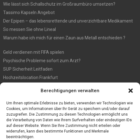
Wie lässt sich Schallschutz im Großraumbüro umsetzen?
Tassimo Kapseln Angebot
Der Epipen – das lebensrettende und unverzichtbare Medikament
So messen Sie ohne Lineal
Warum habe ich mich für einen Zaun aus Metall entschieden ?
Geld verdienen mit FIFA spielen
Psychische Probleme sofort zum Arzt?
SUP Sicherheit Leitfaden
Hochzeitslocation Frankfurt
Gut in den Förderprozess eingebettete Sackentleerung
Berechtigungen verwalten
Großer Spaß auf der Kirmes in Bonn!
Bester Oscam- und CCcam-Server für 2021
Um Ihnen optimale Erlebnisse zu bieten, verwenden wir Technologien wie
Cookies, um Informationen über Ihr Gerät zu speichern und/oder darauf
zuzugreifen. Die Zustimmung zu diesen Technologien ermöglicht uns
die Verarbeitung von Daten wie Ihrem Surfverhalten oder eindeutigen IDs
auf dieser Website. Wenn Sie Ihre Zustimmung nicht erteilen oder
widerrufen, kann dies bestimmte Funktionen und Merkmale
beeinträchtigen.