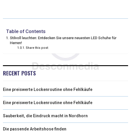
T
C
N
N
A
W
E
T
K
I
I
B
E
E
L
Table of Contents
Stilvoll leuchten: Entdecken Sie unsere neuesten LED Schuhe für
T
O
R
D
Herren!
Share this post:
T
O
E
I
E
K
S
N
R
T
RECENT POSTS
)
Eine preiswerte Lockenroutine ohne Fehlkäufe
Eine preiswerte Lockenroutine ohne Fehlkäufe
Sauberkeit, die Eindruck macht in Nordhorn
Die passende Arbeitshose finden