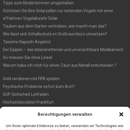
Tipps zum Kinderzimmer umgestalten
Schützen Sie Ihre Solarzellen vor nistenden Vögeln mit einer
effektiven Vogelabwehr Solar
Tauben aus dem Garten vertreiben, wie macht man das?
Wie lässt sich Schallschutz im Großraumbüro umsetzen?
Tassimo Kapseln Angebot
Der Epipen – das lebensrettende und unverzichtbare Medikament
So messen Sie ohne Lineal
Warum habe ich mich für einen Zaun aus Metall entschieden ?
Geld verdienen mit FIFA spielen
Psychische Probleme sofort zum Arzt?
SUP Sicherheit Leitfaden
Hochzeitslocation Frankfurt
Gut in den Förderprozess eingebettete Sackentleerung
Berechtigungen verwalten
Großer Spaß auf der Kirmes in Bonn!
Bester Oscam- und CCcam-Server für 2021
Um Ihnen optimale Erlebnisse zu bieten, verwenden wir Technologien wie