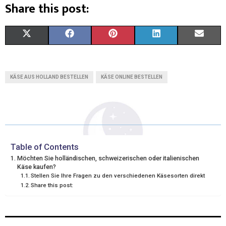
Share this post:
X
F
P
L
E
(
A
I
I
M
T
C
N
N
A
KÄSE AUS HOLLAND BESTELLEN
KÄSE ONLINE BESTELLEN
W
E
T
K
I
I
B
E
E
L
T
O
R
D
T
O
E
I
Table of Contents
Möchten Sie holländischen, schweizerischen oder italienischen
E
K
S
N
Käse kaufen?
Stellen Sie Ihre Fragen zu den verschiedenen Käsesorten direkt
R
T
Share this post:
)