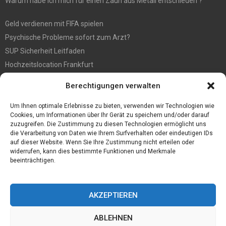
Warum habe ich mich für einen Zaun aus Metall entschieden ?
Geld verdienen mit FIFA spielen
Psychische Probleme sofort zum Arzt?
SUP Sicherheit Leitfaden
Hochzeitslocation Frankfurt
Gut in den Förderprozess eingebettete Sackentleerung
Berechtigungen verwalten
Großer Spaß auf der Kirmes in Bonn!
Bester Oscam- und CCcam-Server für 2021
Um Ihnen optimale Erlebnisse zu bieten, verwenden wir Technologien wie
Cookies, um Informationen über Ihr Gerät zu speichern und/oder darauf
zuzugreifen. Die Zustimmung zu diesen Technologien ermöglicht uns
die Verarbeitung von Daten wie Ihrem Surfverhalten oder eindeutigen IDs
auf dieser Website. Wenn Sie Ihre Zustimmung nicht erteilen oder
widerrufen, kann dies bestimmte Funktionen und Merkmale
beeinträchtigen.
AKZEPTIEREN
ABLEHNEN