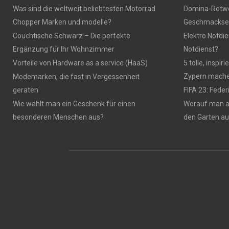
Was sind die weltweit beliebtesten Motorrad
Domina-Rotwei
Chopper Marken und modelle?
Geschmackser
Couchtische Schwarz – Die perfekte
Elektro Notdie
Ergänzung für Ihr Wohnzimmer
Notdienst?
Vorteile von Hardware as a service (HaaS)
5 tolle, inspi
Zypern mach
Modemarken, die fast in Vergessenheit
geraten
FIFA 23: Fede
Wie wählt man ein Geschenk für einen
Worauf man 
besonderen Menschen aus?
den Garten a