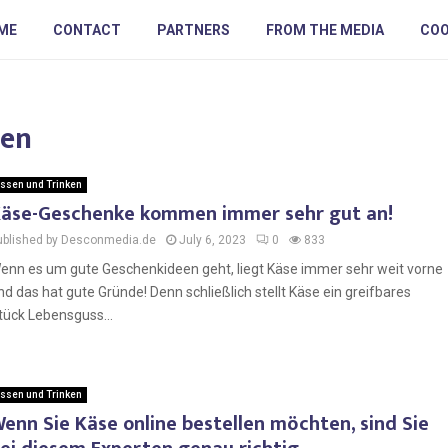
ME
CONTACT
PARTNERS
FROM THE MEDIA
COO
len
ssen und Trinken
äse-Geschenke kommen immer sehr gut an!
ublished by Desconmedia.de
July 6, 2023
0
833
enn es um gute Geschenkideen geht, liegt Käse immer sehr weit vorne
nd das hat gute Gründe! Denn schließlich stellt Käse ein greifbares
tück Lebensguss...
ssen und Trinken
enn Sie Käse online bestellen möchten, sind Sie