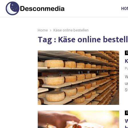
HO
Home
Käse online bestellen
Tag : Käse online bestel
E
K
P
W
u
S
E
W