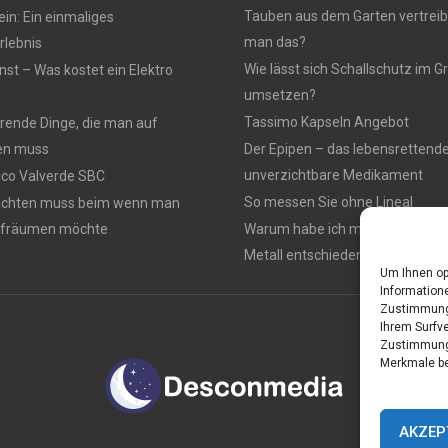
Tauben aus dem Garten vertreib
n: Ein einmaliges
man das?
lebnis
Wie lässt sich Schallschutz im
nst – Was kostet ein Elektro
umsetzen?
Tassimo Kapseln Angebot
rierende Dinge, die man auf
en muss
Der Epipen – das lebensrettend
unverzichtbare Medikament
rico Valverde SBC
So messen Sie ohne Lineal
achten muss beim wenn man
ufräumen möchte
Warum habe ich mich für einen 
Metall entschieden ?
Um Ihnen op
Informatione
Zustimmung 
Ihrem Surfve
Zustimmung 
Merkmale be
AKZEP