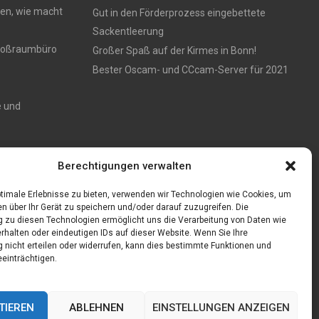
en, wie macht
Gut in den Förderprozess eingebettete
Sackentleerung
 Großraumbüro
Großer Spaß auf der Kirmes in Bonn!
Bester Oscam- und CCcam-Server für 2021
e und
Zaun aus
Berechtigungen verwalten
timale Erlebnisse zu bieten, verwenden wir Technologien wie Cookies, um
n über Ihr Gerät zu speichern und/oder darauf zuzugreifen. Die
zu diesen Technologien ermöglicht uns die Verarbeitung von Daten wie
rhalten oder eindeutigen IDs auf dieser Website. Wenn Sie Ihre
nicht erteilen oder widerrufen, kann dies bestimmte Funktionen und
einträchtigen.
TIEREN
ABLEHNEN
EINSTELLUNGEN ANZEIGEN