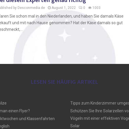
ei diesem Experten genau richtig
ublished by Desconmedia.de
August 1, 2022
0
1003
aren Sie schon mal in den Niederlanden, und haben Sie damals Käse
ekauft und mit nach Hause genommen? Hat der Käse damals so gut
eschmeckt,...
LESEN SIE HÄUFIG ARTIKEL
ilze
Tipps zum Kinderzimmer umges
 man einen Flyer?
Schützen Sie Ihre Solarzellen vo
Vögeln mit einer effektiven Vo
ektwochen und Klassenfahrten
Solar
nglish