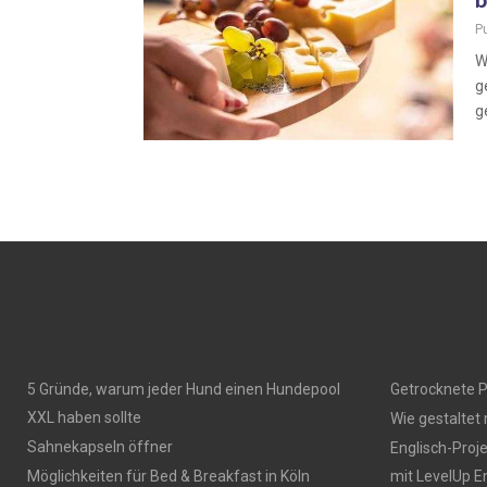
b
P
W
g
g
5 Gründe, warum jeder Hund einen Hundepool
Getrocknete P
XXL haben sollte
Wie gestaltet
Sahnekapseln öffner
Englisch-Proj
Möglichkeiten für Bed & Breakfast in Köln
mit LevelUp E