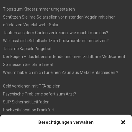
Tipps zum Kinderzimmer umgestalten
Schützen Sie Ihre Solarzellen vor nistenden Vögeln mit einer
effektiven Vogelabwehr Solar
Tauben aus dem Garten vertreiben, wie macht man das?
Wie lässt sich Schallschutz im Großraumbüro umsetzen?
Tassimo Kapseln Angebot
Der Epipen – das lebensrettende und unverzichtbare Medikament
So messen Sie ohne Lineal
Warum habe ich mich für einen Zaun aus Metall entschieden ?
Geld verdienen mit FIFA spielen
Psychische Probleme sofort zum Arzt?
SUP Sicherheit Leitfaden
Hochzeitslocation Frankfurt
Gut in den Förderprozess eingebettete Sackentleerung
Berechtigungen verwalten
Großer Spaß auf der Kirmes in Bonn!