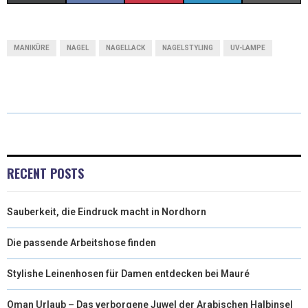
(
A
I
I
M
T
C
N
N
A
MANIKÜRE
NAGEL
NAGELLACK
NAGELSTYLING
UV-LAMPE
W
E
T
K
I
I
B
E
E
L
T
O
R
D
T
O
E
I
E
K
S
N
RECENT POSTS
R
T
Sauberkeit, die Eindruck macht in Nordhorn
)
Die passende Arbeitshose finden
Stylishe Leinenhosen für Damen entdecken bei Mauré
Oman Urlaub – Das verborgene Juwel der Arabischen Halbinsel