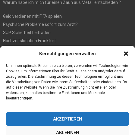
Warum habe ich mich für einen Zaun aus Metall entschieden ?
Geld verdienen mit FIFA spielen
Psychische Probleme sofort zum Arzt?
SUP Sicherheit Leitfaden
Hochzeitslocation Frankfurt
Gut in den Förderprozess eingebettete Sackentleerung
Berechtigungen verwalten
Großer Spaß auf der Kirmes in Bonn!
Bester Oscam- und CCcam-Server für 2021
Um Ihnen optimale Erlebnisse zu bieten, verwenden wir Technologien wie
Cookies, um Informationen über Ihr Gerät zu speichern und/oder darauf
zuzugreifen. Die Zustimmung zu diesen Technologien ermöglicht uns
die Verarbeitung von Daten wie Ihrem Surfverhalten oder eindeutigen IDs
auf dieser Website. Wenn Sie Ihre Zustimmung nicht erteilen oder
widerrufen, kann dies bestimmte Funktionen und Merkmale
beeinträchtigen.
AKZEPTIEREN
ABLEHNEN