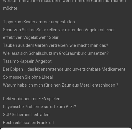
Worauf man achten muss beim wenn man den Garten aufräumen
möchte
Tipps zum Kinderzimmer umgestalten
Schützen Sie Ihre Solarzellen vor nistenden Vögeln mit einer
effektiven Vogelabwehr Solar
Tauben aus dem Garten vertreiben, wie macht man das?
Wie lässt sich Schallschutz im Großraumbüro umsetzen?
Tassimo Kapseln Angebot
Der Epipen – das lebensrettende und unverzichtbare Medikament
So messen Sie ohne Lineal
Warum habe ich mich für einen Zaun aus Metall entschieden ?
Geld verdienen mit FIFA spielen
Psychische Probleme sofort zum Arzt?
SUP Sicherheit Leitfaden
Hochzeitslocation Frankfurt
Gut in den Förderprozess eingebettete Sackentleerung