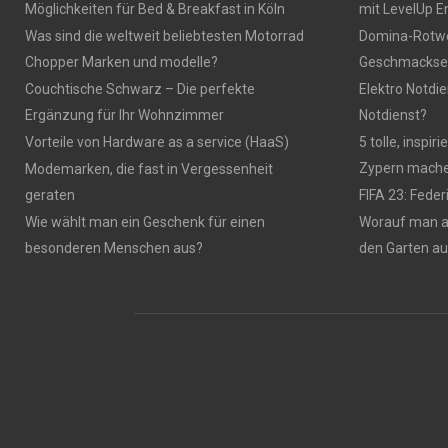
Möglichkeiten für Bed & Breakfast in Köln
mit LevelUp E
Was sind die weltweit beliebtesten Motorrad
Domina-Rotwei
Chopper Marken und modelle?
Geschmackser
Couchtische Schwarz – Die perfekte
Elektro Notdie
Ergänzung für Ihr Wohnzimmer
Notdienst?
Vorteile von Hardware as a service (HaaS)
5 tolle, inspi
Zypern mach
Modemarken, die fast in Vergessenheit
geraten
FIFA 23: Fede
Wie wählt man ein Geschenk für einen
Worauf man 
besonderen Menschen aus?
den Garten a