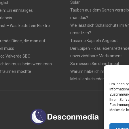
Solar
nglish
Tauben aus dem Garten vertreib
n: Ein einmaliges
man das?
lebnis
Wie lässt sich Schallschutz im
nst – Was kostet ein Elektro
umsetzen?
Tassimo Kapseln Angebot
rierende Dinge, die man auf
en muss
Der Epipen – das lebensrettend
unverzichtbare Medikament
rico Valverde SBC
So messen Sie ohne Lineal
achten muss beim wenn man
ufräumen möchte
Warum habe ich mich für einen 
Metall entschieden ?
Um Ihnen op
Informatione
Zustimmung 
Ihrem Surfve
Zustimmung 
Merkmale be