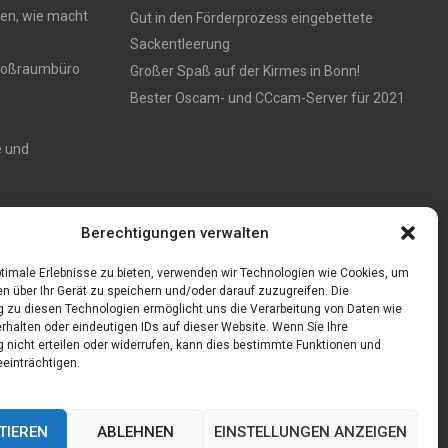
en, wie macht
Gut in den Förderprozess eingebettete
Sackentleerung
 Großraumbüro
Großer Spaß auf der Kirmes in Bonn!
Bester Oscam- und CCcam-Server für 2021
e und
Zaun aus
Berechtigungen verwalten
timale Erlebnisse zu bieten, verwenden wir Technologien wie Cookies, um
n über Ihr Gerät zu speichern und/oder darauf zuzugreifen. Die
zu diesen Technologien ermöglicht uns die Verarbeitung von Daten wie
rhalten oder eindeutigen IDs auf dieser Website. Wenn Sie Ihre
nicht erteilen oder widerrufen, kann dies bestimmte Funktionen und
einträchtigen.
TIEREN
ABLEHNEN
EINSTELLUNGEN ANZEIGEN