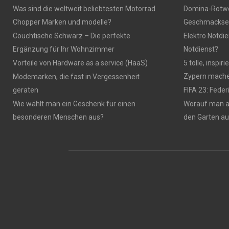
Was sind die weltweit beliebtesten Motorrad
Domina-Rotwei
Chopper Marken und modelle?
Geschmackser
Couchtische Schwarz – Die perfekte
Elektro Notdie
Ergänzung für Ihr Wohnzimmer
Notdienst?
Vorteile von Hardware as a service (HaaS)
5 tolle, inspi
Zypern mach
Modemarken, die fast in Vergessenheit
geraten
FIFA 23: Fede
Wie wählt man ein Geschenk für einen
Worauf man 
besonderen Menschen aus?
den Garten a