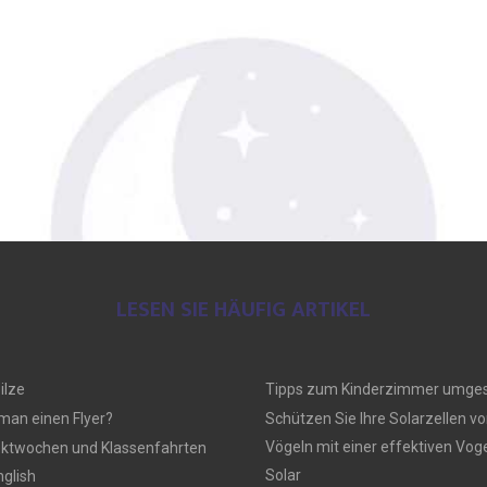
LESEN SIE HÄUFIG ARTIKEL
ilze
Tipps zum Kinderzimmer umges
 man einen Flyer?
Schützen Sie Ihre Solarzellen vo
Vögeln mit einer effektiven Vo
ektwochen und Klassenfahrten
Solar
nglish