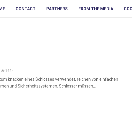
ME
CONTACT
PARTNERS
FROM THE MEDIA
COO
1624
 zum knacken eines Schlosses verwendet, reichen von einfachen
smen und Sicherheitssystemen. Schlosser müssen...