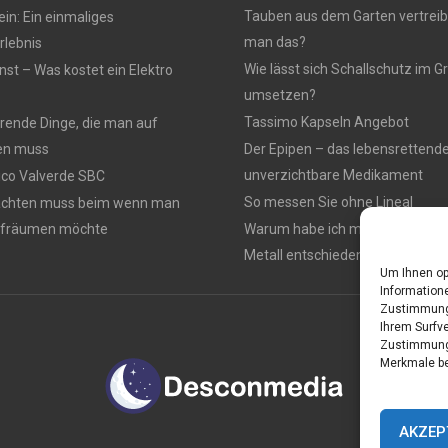
Tauben aus dem Garten vertreib
n: Ein einmaliges
man das?
lebnis
Wie lässt sich Schallschutz im
nst – Was kostet ein Elektro
umsetzen?
Tassimo Kapseln Angebot
rierende Dinge, die man auf
en muss
Der Epipen – das lebensrettend
unverzichtbare Medikament
rico Valverde SBC
So messen Sie ohne Lineal
achten muss beim wenn man
ufräumen möchte
Warum habe ich mich für einen 
Metall entschieden ?
Um Ihnen op
Informatione
Zustimmung 
Ihrem Surfve
Zustimmung 
Merkmale be
AKZEP