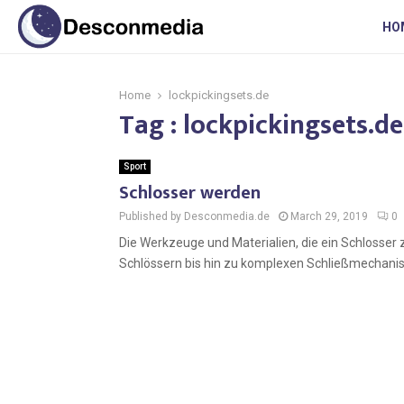
HO
Home
lockpickingsets.de
Tag : lockpickingsets.de
Sport
Schlosser werden
Published by Desconmedia.de
March 29, 2019
0
Die Werkzeuge und Materialien, die ein Schlosser
Schlössern bis hin zu komplexen Schließmechani