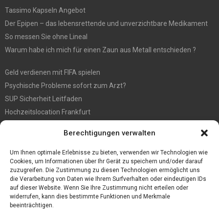
Tassimo Kapseln Angebot
Der Epipen – das lebensrettende und unverzichtbare Medikament
So messen Sie ohne Lineal
Warum habe ich mich für einen Zaun aus Metall entschieden ?
Geld verdienen mit FIFA spielen
Psychische Probleme sofort zum Arzt?
SUP Sicherheit Leitfaden
Hochzeitslocation Frankfurt
Gut in den Förderprozess eingebettete Sackentleerung
Berechtigungen verwalten
Großer Spaß auf der Kirmes in Bonn!
Bester Oscam- und CCcam-Server für 2021
Um Ihnen optimale Erlebnisse zu bieten, verwenden wir Technologien wie
Cookies, um Informationen über Ihr Gerät zu speichern und/oder darauf
zuzugreifen. Die Zustimmung zu diesen Technologien ermöglicht uns
die Verarbeitung von Daten wie Ihrem Surfverhalten oder eindeutigen IDs
auf dieser Website. Wenn Sie Ihre Zustimmung nicht erteilen oder
widerrufen, kann dies bestimmte Funktionen und Merkmale
beeinträchtigen.