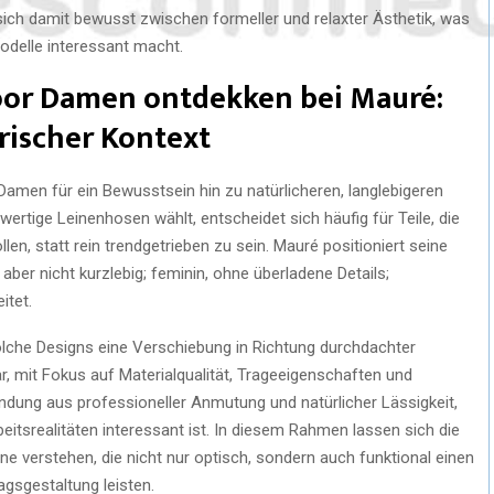
sich damit bewusst zwischen formeller und relaxter Ästhetik, was
odelle interessant macht.
oor Damen ontdekken bei Mauré:
rischer Kontext
amen für ein Bewusstsein hin zu natürlicheren, langlebigeren
ertige Leinenhosen wählt, entscheidet sich häufig für Teile, die
en, statt rein trendgetrieben zu sein. Mauré positioniert seine
ber nicht kurzlebig; feminin, ohne überladene Details;
itet.
olche Designs eine Verschiebung in Richtung durchdachter
, mit Fokus auf Materialqualität, Trageeigenschaften und
bindung aus professioneller Anmutung und natürlicher Lässigkeit,
tsrealitäten interessant ist. In diesem Rahmen lassen sich die
e verstehen, die nicht nur optisch, sondern auch funktional einen
tagsgestaltung leisten.