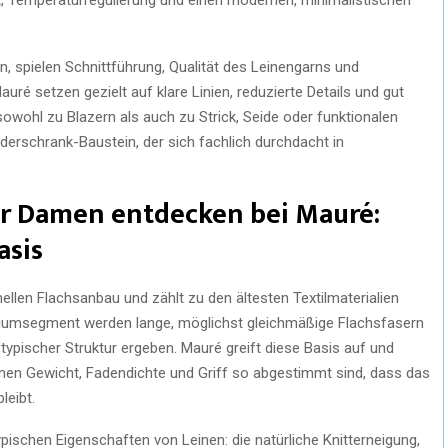
n, spielen Schnittführung, Qualität des Leinengarns und
uré setzen gezielt auf klare Linien, reduzierte Details und gut
ohl zu Blazern als auch zu Strick, Seide oder funktionalen
iderschrank-Baustein, der sich fachlich durchdacht in
ür Damen entdecken bei Mauré:
asis
nellen Flachsanbau und zählt zu den ältesten Textilmaterialien
miumsegment werden lange, möglichst gleichmäßige Flachsfasern
 typischer Struktur ergeben. Mauré greift diese Basis auf und
nen Gewicht, Fadendichte und Griff so abgestimmt sind, dass das
leibt.
pischen Eigenschaften von Leinen: die natürliche Knitterneigung,