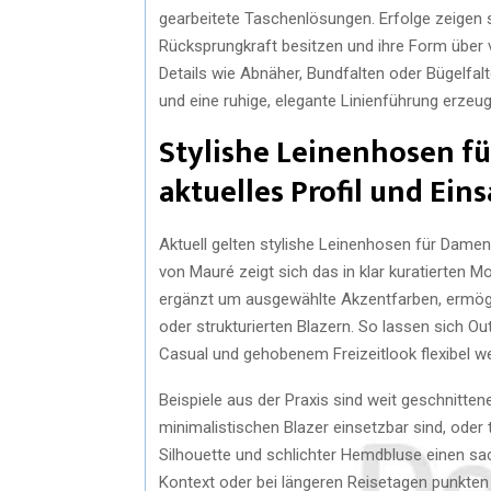
gearbeitete Taschenlösungen. Erfolge zeigen si
Rücksprungkraft besitzen und ihre Form über v
Details wie Abnäher, Bundfalten oder Bügelfal
und eine ruhige, elegante Linienführung erzeu
Stylishe Leinenhosen f
aktuelles Profil und Ein
Aktuell gelten stylishe Leinenhosen für Damen
von Mauré zeigt sich das in klar kuratierten M
ergänzt um ausgewählte Akzentfarben, ermögl
oder strukturierten Blazern. So lassen sich 
Casual und gehobenem Freizeitlook flexibel w
Beispiele aus der Praxis sind weit geschnitte
minimalistischen Blazer einsetzbar sind, oder 
Silhouette und schlichter Hemdbluse einen sa
Kontext oder bei längeren Reisetagen punkte