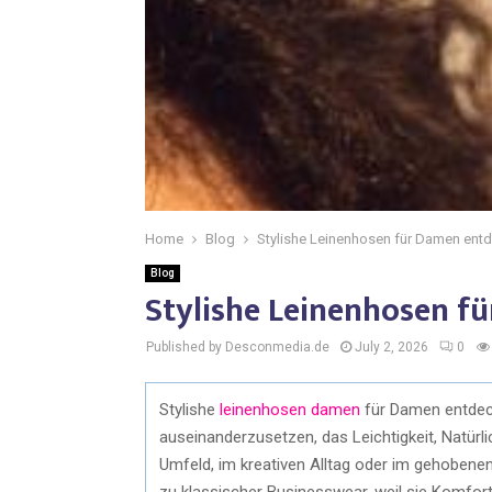
Home
Blog
Stylishe Leinenhosen für Damen ent
Blog
Stylishe Leinenhosen f
Published by Desconmedia.de
July 2, 2026
0
Stylishe
leinenhosen damen
für Damen entdec
auseinanderzusetzen, das Leichtigkeit, Natürli
Umfeld, im kreativen Alltag oder im gehobenen
zu klassischer Businesswear, weil sie Komfor