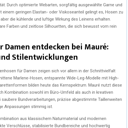
tät. Durch optimierte Webarten, sorgfältig ausgewählte Garne und
 einem geringen Elastan- oder Viskoseanteil gelingt es, Hosen zu
h aber die kühlende und luftige Wirkung des Leinens erhalten.
are Farben und zeitlose Silhouetten, die sich bewusst vom rein
ür Damen entdecken bei Mauré:
und Stilentwicklungen
enhosen für Damen zeigen sich vor allem in der Schnittvielfalt
hnittene Marlene-Hosen, entspannte Wide-Leg-Modelle mit High-
garettenformen bilden heute das Kernspektrum. Mauré nutzt diese
ach Kombination sowohl im Büro-Umfeld als auch in kreativen
ei saubere Bundverarbeitungen, präzise abgestimmte Taillenweiten
ge Anpassungen stimmig ist.
 Kombination aus klassischem Naturmaterial und modernen
kte Verschlüsse, stabilisierte Bundbereiche und hochwertig