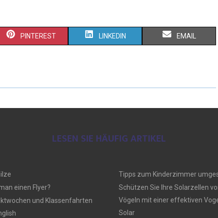
PINTEREST
LINKEDIN
EMAIL
LESEN SIE HÄUFIG ARTIKEL
ilze
Tipps zum Kinderzimmer umges
 man einen Flyer?
Schützen Sie Ihre Solarzellen vo
Vögeln mit einer effektiven Vo
ektwochen und Klassenfahrten
Solar
nglish