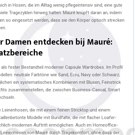
ch in Hosen, die im Alltag wenig pflegeintensiv sind, eine gute
iele Tragezyklen hinweg halten. Mauré knüpft daran an, indem
ten so eingesetzt werden, dass sie den Körper optisch strecken
gen.
ür Damen entdecken bij Mauré:
satzbereiche
 als fester Bestandteil moderner Capsule Wardrobes. Im Profil
odellen: neutrale Farbtöne wie Sand, Ecru, Navy oder Schwarz,
ichen ein systematisches Kombinieren mit Blusen, Feinstrick
Outfits zusammenstellen, die zwischen Business-Casual, Smart
echseln.
ne Leinenhosen, die mit einem feinen Stricktop und einem
taillenbetonte Modelle mit Bundfalte, die mit flacher Loafer-
chlich-modernen Auftritt ermöglichen. Auch im Homeoffice-
n Leinenhosen von Mauré durch Tragekomfort, ohne dass der