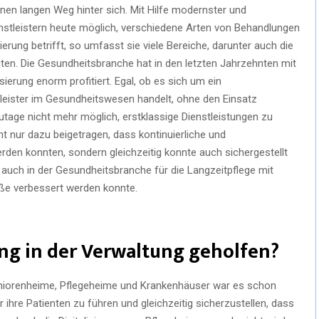
inen langen Weg hinter sich. Mit Hilfe modernster und
enstleistern heute möglich, verschiedene Arten von Behandlungen
erung betrifft, so umfasst sie viele Bereiche, darunter auch die
ten. Die Gesundheitsbranche hat in den letzten Jahrzehnten mit
sierung enorm profitiert. Egal, ob es sich um ein
leister im Gesundheitswesen handelt, ohne den Einsatz
utage nicht mehr möglich, erstklassige Dienstleistungen zu
icht nur dazu beigetragen, dass kontinuierliche und
den konnten, sondern gleichzeitig konnte auch sichergestellt
n auch in der Gesundheitsbranche für die Langzeitpflege mit
aße verbessert werden konnte.
rung in der Verwaltung geholfen?
eniorenheime, Pflegeheime und Krankenhäuser war es schon
re Patienten zu führen und gleichzeitig sicherzustellen, dass