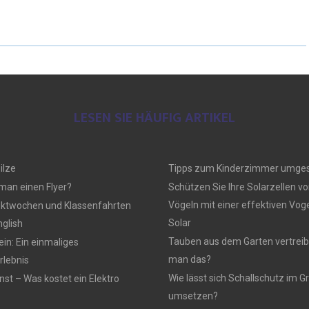
LESEN SIE HÄUFIG ARTIKEL
ilze
Tipps zum Kinderzimmer umges
 man einen Flyer?
Schützen Sie Ihre Solarzellen vo
Vögeln mit einer effektiven Vo
ektwochen und Klassenfahrten
Solar
nglish
Tauben aus dem Garten vertreib
n: Ein einmaliges
man das?
lebnis
Wie lässt sich Schallschutz im
nst – Was kostet ein Elektro
umsetzen?