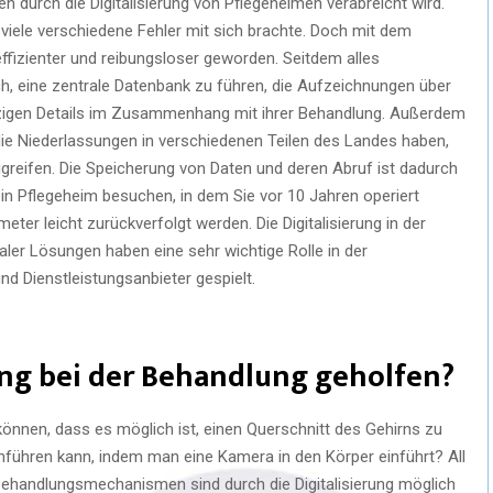
en durch die Digitalisierung von Pflegeheimen verabreicht wird.
 viele verschiedene Fehler mit sich brachte. Doch mit dem
 effizienter und reibungsloser geworden. Seitdem alles
ch, eine zentrale Datenbank zu führen, die Aufzeichnungen über
winzigen Details im Zusammenhang mit ihrer Behandlung. Außerdem
ie Niederlassungen in verschiedenen Teilen des Landes haben,
zugreifen. Die Speicherung von Daten und deren Abruf ist dadurch
in Pflegeheim besuchen, in dem Sie vor 10 Jahren operiert
ter leicht zurückverfolgt werden. Die Digitalisierung in der
aler Lösungen haben eine sehr wichtige Rolle in der
d Dienstleistungsanbieter gespielt.
rung bei der Behandlung geholfen?
können, dass es möglich ist, einen Querschnitt des Gehirns zu
hführen kann, indem man eine Kamera in den Körper einführt? All
 Behandlungsmechanismen sind durch die Digitalisierung möglich