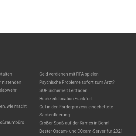
talten
Geld verdienen mit FIFA spielen
r nistenden
Psychische Probleme sofort zum Arzt?
gelabwehr
SUP Sicherheit Leitfaden
Hochzeitslocation Frankfurt
en, wie macht
Gut in den Förderprozess eingebettete
Sackentleerung
 Großraumbüro
Großer Spaß auf der Kirmes in Bonn!
Bester Oscam- und CCcam-Server für 2021