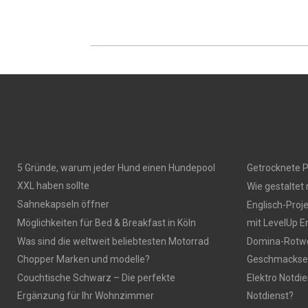
5 Gründe, warum jeder Hund einen Hundepool
Getrocknete P
XXL haben sollte
Wie gestaltet
Sahnekapseln öffner
Englisch-Proj
Möglichkeiten für Bed & Breakfast in Köln
mit LevelUp E
Was sind die weltweit beliebtesten Motorrad
Domina-Rotwei
Chopper Marken und modelle?
Geschmackser
Couchtische Schwarz – Die perfekte
Elektro Notdie
Ergänzung für Ihr Wohnzimmer
Notdienst?