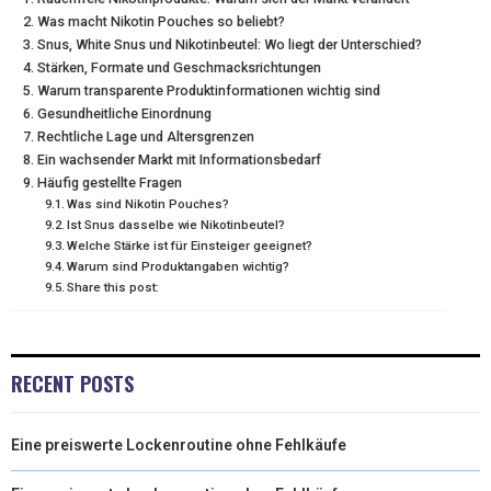
T
O
R
D
Was macht Nikotin Pouches so beliebt?
Snus, White Snus und Nikotinbeutel: Wo liegt der Unterschied?
T
O
E
I
Stärken, Formate und Geschmacksrichtungen
E
K
S
N
Warum transparente Produktinformationen wichtig sind
Gesundheitliche Einordnung
R
T
Rechtliche Lage und Altersgrenzen
Ein wachsender Markt mit Informationsbedarf
)
Häufig gestellte Fragen
Was sind Nikotin Pouches?
Ist Snus dasselbe wie Nikotinbeutel?
Welche Stärke ist für Einsteiger geeignet?
Warum sind Produktangaben wichtig?
Share this post:
RECENT POSTS
Eine preiswerte Lockenroutine ohne Fehlkäufe