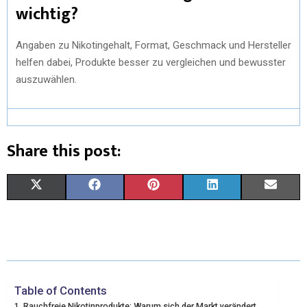
wichtig?
Angaben zu Nikotingehalt, Format, Geschmack und Hersteller
helfen dabei, Produkte besser zu vergleichen und bewusster
auszuwählen.
Share this post:
X
F
P
L
E
(
A
I
I
M
T
C
N
N
A
W
E
T
K
I
I
B
E
E
L
Table of Contents
Rauchfreie Nikotinprodukte: Warum sich der Markt verändert