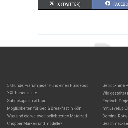
X (TWITTER)
FACEB
5 Gründe, warum jeder Hund einen Hundepool
Getrocknete P
XXL haben sollte
Wie gestaltet
Sahnekapseln öffner
Englisch-Proj
Möglichkeiten für Bed & Breakfast in Köln
mit LevelUp E
Was sind die weltweit beliebtesten Motorrad
Domina-Rotwei
Chopper Marken und modelle?
Geschmackser