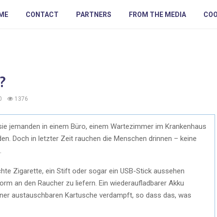
ME
CONTACT
PARTNERS
FROM THE MEDIA
COO
?
0
1376
 sie jemanden in einem Büro, einem Wartezimmer im Krankenhaus
n. Doch in letzter Zeit rauchen die Menschen drinnen – keine
.
echte Zigarette, ein Stift oder sogar ein USB-Stick aussehen
fform an den Raucher zu liefern. Ein wiederaufladbarer Akku
 einer austauschbaren Kartusche verdampft, so dass das, was