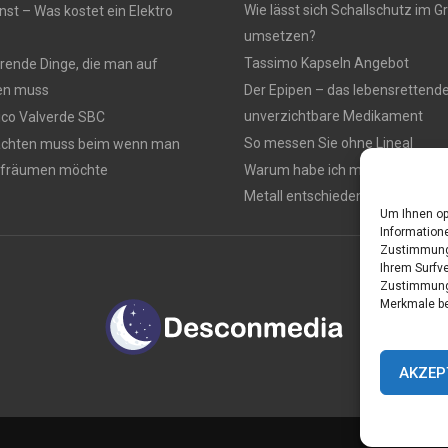
Wie lässt sich Schallschutz im
nst – Was kostet ein Elektro
umsetzen?
Tassimo Kapseln Angebot
rierende Dinge, die man auf
en muss
Der Epipen – das lebensrettend
unverzichtbare Medikament
rico Valverde SBC
So messen Sie ohne Lineal
achten muss beim wenn man
ufräumen möchte
Warum habe ich mich für einen 
Metall entschieden ?
Um Ihnen op
Informatione
Zustimmung 
Ihrem Surfve
Zustimmung 
Merkmale be
AKZEP
Home