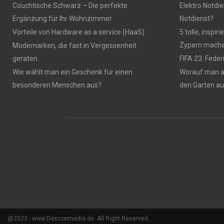
Couchtische Schwarz – Die perfekte
Elektro Notdie
Ergänzung für Ihr Wohnzimmer
Notdienst?
Vorteile von Hardware as a service (HaaS)
5 tolle, inspi
Zypern mach
Modemarken, die fast in Vergessenheit
geraten
FIFA 23: Fede
Wie wählt man ein Geschenk für einen
Worauf man 
besonderen Menschen aus?
den Garten a
@2023 - www.Desconmedia.de. All Right Reserved.