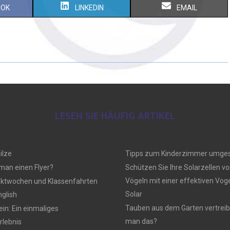
OOK
LINKEDIN
EMAIL
LESEN SIE HÄUFIG ARTIKEL
ilze
Tipps zum Kinderzimmer umges
 man einen Flyer?
Schützen Sie Ihre Solarzellen vo
Vögeln mit einer effektiven Vo
ektwochen und Klassenfahrten
Solar
nglish
Tauben aus dem Garten vertreib
n: Ein einmaliges
man das?
lebnis