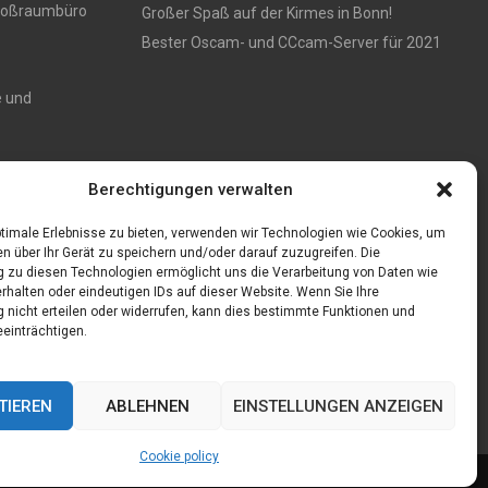
 Großraumbüro
Großer Spaß auf der Kirmes in Bonn!
Bester Oscam- und CCcam-Server für 2021
e und
Zaun aus
Berechtigungen verwalten
timale Erlebnisse zu bieten, verwenden wir Technologien wie Cookies, um
n über Ihr Gerät zu speichern und/oder darauf zuzugreifen. Die
zu diesen Technologien ermöglicht uns die Verarbeitung von Daten wie
rhalten oder eindeutigen IDs auf dieser Website. Wenn Sie Ihre
nicht erteilen oder widerrufen, kann dies bestimmte Funktionen und
einträchtigen.
TIEREN
ABLEHNEN
EINSTELLUNGEN ANZEIGEN
Cookie policy
Cookie policy (EU)
Our authors
Partners
Website index
Contact