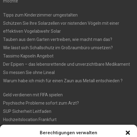
möchte
Tipps zum Kinderzimmer umgestalten
Schützen Sie Ihre Solarzellen vor nistenden Vögeln mit einer
effektiven Vogelabwehr Solar
Tauben aus dem Garten vertreiben, wie macht man das?
Wie lässt sich Schallschutz im Großraumbüro umsetzen?
Tassimo Kapseln Angebot
Der Epipen – das lebensrettende und unverzichtbare Medikament
So messen Sie ohne Lineal
Warum habe ich mich für einen Zaun aus Metall entschieden ?
Geld verdienen mit FIFA spielen
Psychische Probleme sofort zum Arzt?
SUP Sicherheit Leitfaden
Hochzeitslocation Frankfurt
Gut in den Förderprozess eingebettete Sackentleerung
Berechtigungen verwalten
Großer Spaß auf der Kirmes in Bonn!