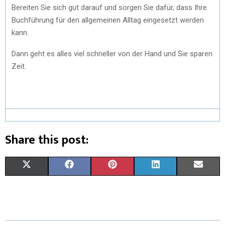
Bereiten Sie sich gut darauf und sorgen Sie dafür, dass Ihre
Buchführung für den allgemeinen Alltag eingesetzt werden
kann.
Dann geht es alles viel schneller von der Hand und Sie sparen
Zeit.
Share this post:
X
F
P
L
E
(
A
I
I
M
T
C
N
N
A
W
E
T
K
I