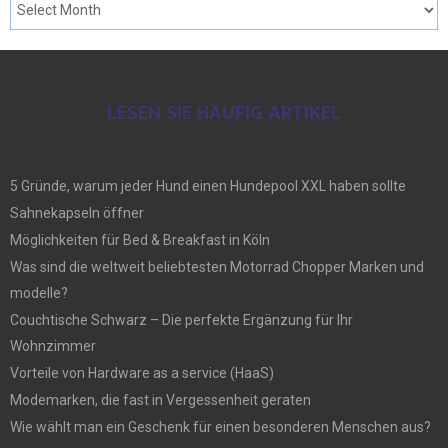
LESEN SIE HÄUFIG ARTIKEL
5 Gründe, warum jeder Hund einen Hundepool XXL haben sollte
Sahnekapseln öffner
Möglichkeiten für Bed & Breakfast in Köln
Was sind die weltweit beliebtesten Motorrad Chopper Marken und
modelle?
Couchtische Schwarz – Die perfekte Ergänzung für Ihr
Wohnzimmer
Vorteile von Hardware as a service (HaaS)
Modemarken, die fast in Vergessenheit geraten
Wie wählt man ein Geschenk für einen besonderen Menschen aus?