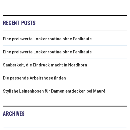
I
B
E
E
L
T
O
R
D
RECENT POSTS
T
O
E
I
Eine preiswerte Lockenroutine ohne Fehlkäufe
E
K
S
N
R
T
Eine preiswerte Lockenroutine ohne Fehlkäufe
)
Sauberkeit, die Eindruck macht in Nordhorn
Die passende Arbeitshose finden
Stylishe Leinenhosen für Damen entdecken bei Mauré
ARCHIVES