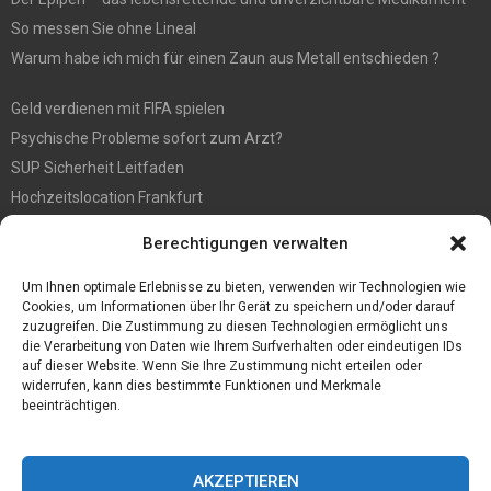
So messen Sie ohne Lineal
Warum habe ich mich für einen Zaun aus Metall entschieden ?
Geld verdienen mit FIFA spielen
Psychische Probleme sofort zum Arzt?
SUP Sicherheit Leitfaden
Hochzeitslocation Frankfurt
Gut in den Förderprozess eingebettete Sackentleerung
Berechtigungen verwalten
Großer Spaß auf der Kirmes in Bonn!
Bester Oscam- und CCcam-Server für 2021
Um Ihnen optimale Erlebnisse zu bieten, verwenden wir Technologien wie
Cookies, um Informationen über Ihr Gerät zu speichern und/oder darauf
zuzugreifen. Die Zustimmung zu diesen Technologien ermöglicht uns
die Verarbeitung von Daten wie Ihrem Surfverhalten oder eindeutigen IDs
auf dieser Website. Wenn Sie Ihre Zustimmung nicht erteilen oder
widerrufen, kann dies bestimmte Funktionen und Merkmale
beeinträchtigen.
AKZEPTIEREN