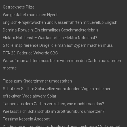
Getrocknete Pilze
Wie gestaltet man einen Flyer?
Englisch-Projektwochen und Klassenfahrten mit LevelUp English
Domina-Rotwein: Ein einmaliges Geschmackserlebnis
Elektro Notdienst – Was kostet ein Elektro Notdienst?
5 tolle, inspirierende Dinge, die man auf Zypern machen muss
FIFA 23: Federico Valverde SBC
Worauf man achten muss beim wenn man den Garten aufräumen
möchte
Tipps zum Kinderzimmer umgestalten
Schützen Sie Ihre Solarzellen vor nistenden Vögeln mit einer
effektiven Vogelabwehr Solar
Tauben aus dem Garten vertreiben, wie macht man das?
Wie lässt sich Schallschutz im Großraumbüro umsetzen?
Tassimo Kapseln Angebot
Der Epipen – das lebensrettende und unverzichtbare Medikament