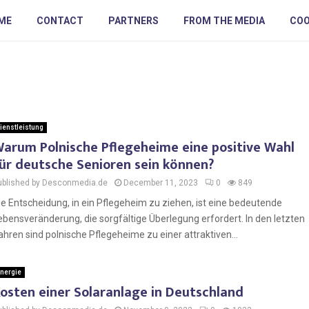
ME
CONTACT
PARTNERS
FROM THE MEDIA
COO
ienstleistung
arum Polnische Pflegeheime eine positive Wahl
ür deutsche Senioren sein können?
ublished by Desconmedia.de
December 11, 2023
0
849
ie Entscheidung, in ein Pflegeheim zu ziehen, ist eine bedeutende
ebensveränderung, die sorgfältige Überlegung erfordert. In den letzten
ahren sind polnische Pflegeheime zu einer attraktiven...
nergie
osten einer Solaranlage in Deutschland