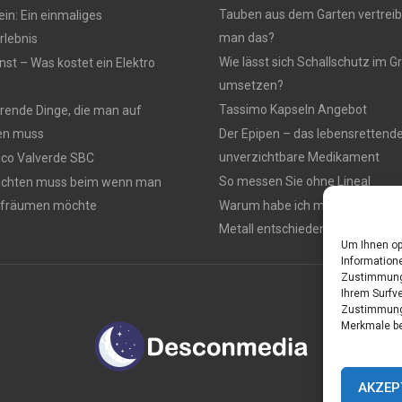
Tauben aus dem Garten vertreib
n: Ein einmaliges
man das?
lebnis
Wie lässt sich Schallschutz im
nst – Was kostet ein Elektro
umsetzen?
Tassimo Kapseln Angebot
rierende Dinge, die man auf
en muss
Der Epipen – das lebensrettend
unverzichtbare Medikament
rico Valverde SBC
So messen Sie ohne Lineal
achten muss beim wenn man
ufräumen möchte
Warum habe ich mich für einen 
Metall entschieden ?
Um Ihnen op
Informatione
Zustimmung 
Ihrem Surfve
Zustimmung 
Merkmale be
AKZEP