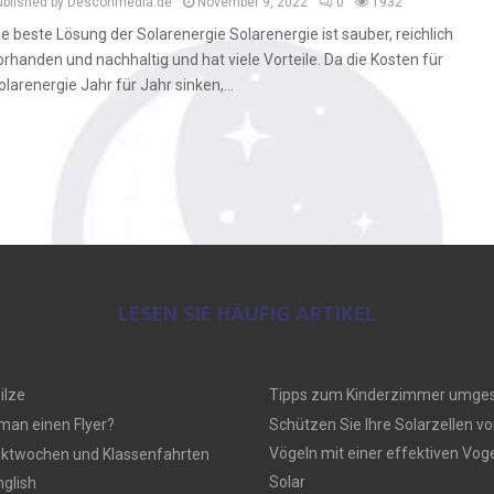
ublished by Desconmedia.de
November 9, 2022
0
1932
ie beste Lösung der Solarenergie Solarenergie ist sauber, reichlich
orhanden und nachhaltig und hat viele Vorteile. Da die Kosten für
olarenergie Jahr für Jahr sinken,...
LESEN SIE HÄUFIG ARTIKEL
ilze
Tipps zum Kinderzimmer umges
 man einen Flyer?
Schützen Sie Ihre Solarzellen vo
Vögeln mit einer effektiven Vo
ektwochen und Klassenfahrten
Solar
nglish