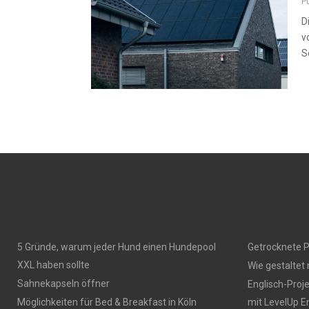
P
D
v
S
5 Gründe, warum jeder Hund einen Hundepool
Getrocknete P
XXL haben sollte
Wie gestaltet
Sahnekapseln öffner
Englisch-Proj
Möglichkeiten für Bed & Breakfast in Köln
mit LevelUp E