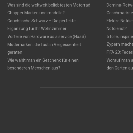
Was sind die weltweit beliebtesten Motorrad
Domina-Rotwei
Chopper Marken und modelle?
Geschmackser
Couchtische Schwarz – Die perfekte
Elektro Notdie
Ergänzung für Ihr Wohnzimmer
Notdienst?
Vorteile von Hardware as a service (HaaS)
5 tolle, inspi
Zypern mach
Modemarken, die fast in Vergessenheit
geraten
FIFA 23: Fede
Wie wählt man ein Geschenk für einen
Worauf man 
besonderen Menschen aus?
den Garten a