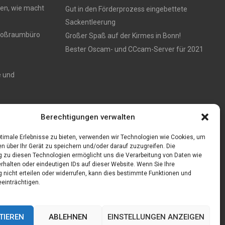
en, wie macht
Gut in den Förderprozess eingebettete
Sackentleerung
 Großraumbüro
Großer Spaß auf der Kirmes in Bonn!
Bester Oscam- und CCcam-Server für 2021
e und
Zaun aus
Berechtigungen verwalten
timale Erlebnisse zu bieten, verwenden wir Technologien wie Cookies, um
n über Ihr Gerät zu speichern und/oder darauf zuzugreifen. Die
zu diesen Technologien ermöglicht uns die Verarbeitung von Daten wie
rhalten oder eindeutigen IDs auf dieser Website. Wenn Sie Ihre
nicht erteilen oder widerrufen, kann dies bestimmte Funktionen und
einträchtigen.
TIEREN
ABLEHNEN
EINSTELLUNGEN ANZEIGEN