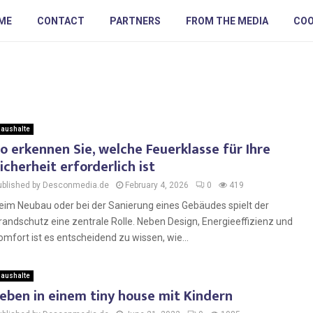
ME
CONTACT
PARTNERS
FROM THE MEDIA
COO
aushalte
o erkennen Sie, welche Feuerklasse für Ihre
icherheit erforderlich ist
ublished by Desconmedia.de
February 4, 2026
0
419
eim Neubau oder bei der Sanierung eines Gebäudes spielt der
randschutz eine zentrale Rolle. Neben Design, Energieeffizienz und
omfort ist es entscheidend zu wissen, wie...
aushalte
eben in einem tiny house mit Kindern