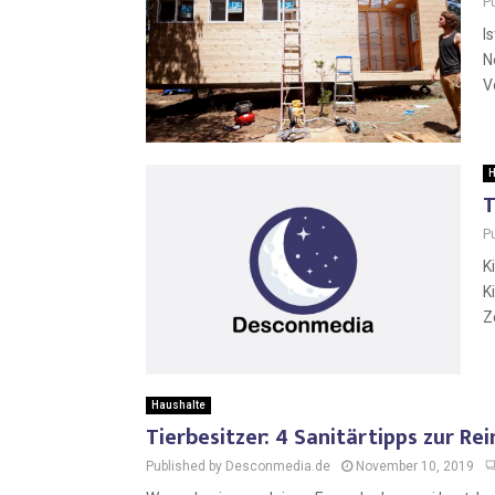
P
I
N
V
H
T
P
K
K
Z
Haushalte
Tierbesitzer: 4 Sanitärtipps zur R
Published by Desconmedia.de
November 10, 2019