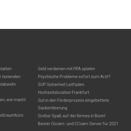
talten
Geld verdienen mit FIFA spielen
r nistenden
Psychische Probleme sofort zum Arzt?
gelabwehr
SUP Sicherheit Leitfaden
Hochzeitslocation Frankfurt
en, wie macht
Gut in den Förderprozess eingebettete
Sackentleerung
 Großraumbüro
Großer Spaß auf der Kirmes in Bonn!
Bester Oscam- und CCcam-Server für 2021