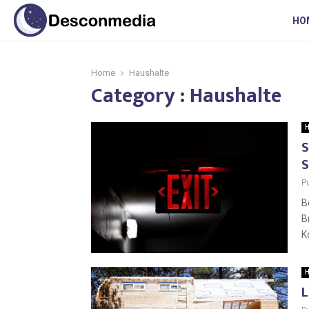
HO
Home
Haushalte
Category : Haushalte
H
S
S
P
B
B
K
H
L