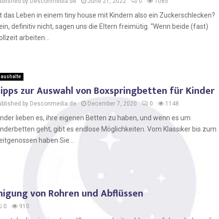
ublished by Desconmedia.de
June 21, 2022
0
1085
st das Leben in einem tiny house mit Kindern also ein Zuckerschlecken?
ein, definitiv nicht, sagen uns die Eltern freimütig. “Wenn beide (fast)
ollzeit arbeiten...
aushalte
ipps zur Auswahl von Boxspringbetten für Kinder
ublished by Desconmedia.de
December 7, 2020
0
1148
inder lieben es, ihre eigenen Betten zu haben, und wenn es um
inderbetten geht, gibt es endlose Möglichkeiten. Vom Klassiker bis zum
eitgenossen haben Sie...
einigung von Rohren und Abflüssen
0
910