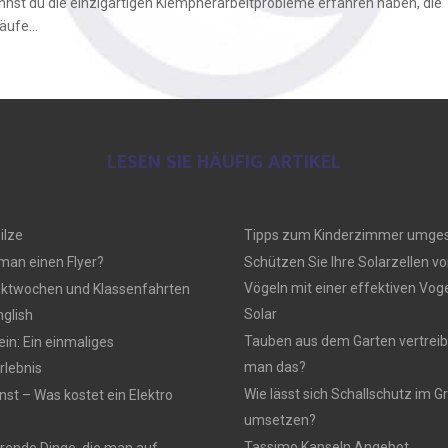
nnst du die einzigartigen Klempnerarbeitprobleme erfahren haben, die
ufe...
LESEN SIE HÄUFIG ARTIKEL
ilze
Tipps zum Kinderzimmer umges
 man einen Flyer?
Schützen Sie Ihre Solarzellen vo
Vögeln mit einer effektiven Vo
ektwochen und Klassenfahrten
Solar
nglish
Tauben aus dem Garten vertreib
n: Ein einmaliges
man das?
lebnis
Wie lässt sich Schallschutz im
nst – Was kostet ein Elektro
umsetzen?
Tassimo Kapseln Angebot