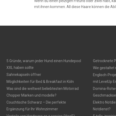
Wenn du einen pelzigen Freund oder zwei hast, ka
mit ihnen kommen. All diese Haare können die Ablä
5 Gründe, warum jeder Hund einen Hundepool
Getrocknete P
XXL haben sollte
Wie gestaltet
Sahnekapseln öffner
Englisch-Proj
Möglichkeiten für Bed & Breakfast in Köln
mit LevelUp E
Was sind die weltweit beliebtesten Motorrad
Domina-Rotwei
Chopper Marken und modelle?
Geschmackser
Couchtische Schwarz – Die perfekte
Elektro Notdie
Ergänzung für Ihr Wohnzimmer
Notdienst?