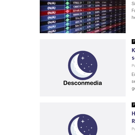
S
F
h
F
K
s
P
E
s
g
F
H
R
P