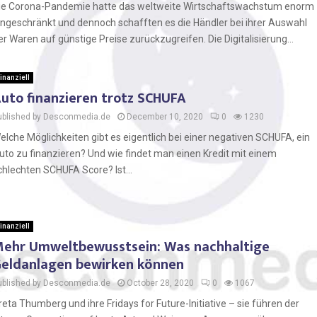
ie Corona-Pandemie hatte das weltweite Wirtschaftswachstum enorm
ingeschränkt und dennoch schafften es die Händler bei ihrer Auswahl
er Waren auf günstige Preise zurückzugreifen. Die Digitalisierung...
inanziell
uto finanzieren trotz SCHUFA
ublished by Desconmedia.de
December 10, 2020
0
1230
elche Möglichkeiten gibt es eigentlich bei einer negativen SCHUFA, ein
uto zu finanzieren? Und wie findet man einen Kredit mit einem
chlechten SCHUFA Score? Ist...
inanziell
ehr Umweltbewusstsein: Was nachhaltige
eldanlagen bewirken können
ublished by Desconmedia.de
October 28, 2020
0
1067
reta Thumberg und ihre Fridays for Future-Initiative – sie führen der