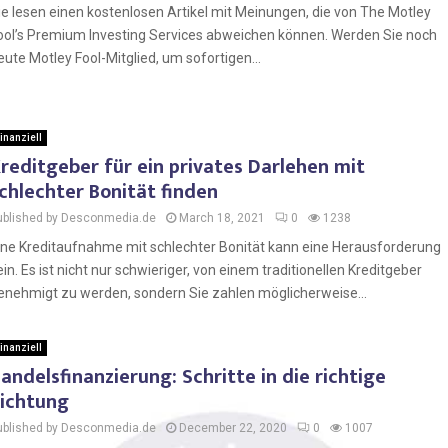
ie lesen einen kostenlosen Artikel mit Meinungen, die von The Motley
ool’s Premium Investing Services abweichen können. Werden Sie noch
eute Motley Fool-Mitglied, um sofortigen...
inanziell
reditgeber für ein privates Darlehen mit
chlechter Bonität finden
ublished by Desconmedia.de
March 18, 2021
0
1238
ine Kreditaufnahme mit schlechter Bonität kann eine Herausforderung
ein. Es ist nicht nur schwieriger, von einem traditionellen Kreditgeber
enehmigt zu werden, sondern Sie zahlen möglicherweise...
inanziell
andelsfinanzierung: Schritte in die richtige
ichtung
ublished by Desconmedia.de
December 22, 2020
0
1007