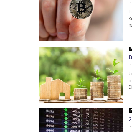
P
I
K
n
F
D
P
U
m
D
F
2
P