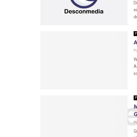
D
e
d
F
A
P
W
A
s
F
M
G
P
G