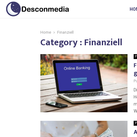
HO
Home
Finanziell
Category : Finanziell
F
F
g
P
D
H
m
W
F
A