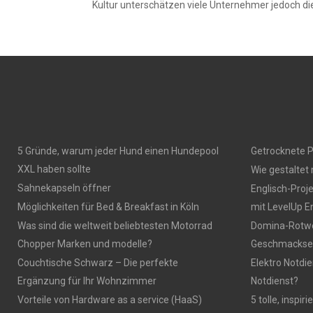
Kultur unterschätzen viele Unternehmer jedoch die
5 Gründe, warum jeder Hund einen Hundepool
Getrocknete P
XXL haben sollte
Wie gestaltet
Sahnekapseln öffner
Englisch-Proj
Möglichkeiten für Bed & Breakfast in Köln
mit LevelUp E
Was sind die weltweit beliebtesten Motorrad
Domina-Rotwei
Chopper Marken und modelle?
Geschmackser
Couchtische Schwarz – Die perfekte
Elektro Notdie
Ergänzung für Ihr Wohnzimmer
Notdienst?
Vorteile von Hardware as a service (HaaS)
5 tolle, inspi