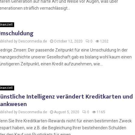
lteren Generation auf harte Art und Weise vor Augen, was über
enerationen sträflich vernachlässigt...
inanziell
Umschuldung
ublished by Desconmedia.de
October 12, 2020
0
1202
iedrige Zinsen: Der passende Zeitpunkt für eine Umschuldung In der
inanzgeschichte unserer Gesellschaft gab es bislang wohl kaum einen
ünstigeren Zeitpunkt, einen Kredit aufzunehmen, wie...
inanziell
ünstliche Intelligenz verändert Kreditkarten und
Bankwesen
ublished by Desconmedia.de
August 5, 2020
0
1165
enn Sie Ihre Kreditkarten-Rewards nicht für einen bestimmten Zweck
espart haben, wie z.B. die Begleichung Ihrer bestehenden Schulden
der den Kauf von Flugtickets für einen...