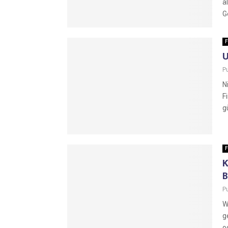
ä
G
F
P
N
F
g
F
K
P
W
g
o