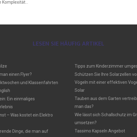
 Komplexität...
LESEN SIE HÄUFIG ARTIKEL
ilze
Tipps zum Kinderzimmer umges
 man einen Flyer?
Schützen Sie Ihre Solarzellen vo
Vögeln mit einer effektiven Vo
ektwochen und Klassenfahrten
Solar
nglish
Tauben aus dem Garten vertreib
n: Ein einmaliges
man das?
lebnis
Wie lässt sich Schallschutz im
nst – Was kostet ein Elektro
umsetzen?
Tassimo Kapseln Angebot
rierende Dinge, die man auf