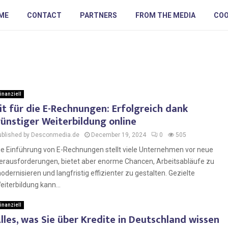
ME
CONTACT
PARTNERS
FROM THE MEDIA
COO
inanziell
it für die E-Rechnungen: Erfolgreich dank
ünstiger Weiterbildung online
ublished by Desconmedia.de
December 19, 2024
0
505
ie Einführung von E-Rechnungen stellt viele Unternehmen vor neue
erausforderungen, bietet aber enorme Chancen, Arbeitsabläufe zu
odernisieren und langfristig effizienter zu gestalten. Gezielte
eiterbildung kann...
inanziell
lles, was Sie über Kredite in Deutschland wissen