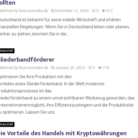
ollten
ublished by Desconmedia.de
December 12, 2024
0
572
eutschland ist bekannt für seine stabile Wirtschaft und strikten
inanziellen Regelungen. Wenn Sie in Deutschland leben oder planen,
ierher zu ziehen, könnten Sie in die...
inanziell
liederbandförderer
ublished by Desconmedia.de
January 25, 2024
0
718
ptimieren Sie Ihre Produktion mit den
orteilen eines Gliederförderband In der Welt moderner
roduktionsprozesse ist das
liederförderband zu einem unverzichtbaren Werkzeug geworden, das
nternehmenermöglicht, ihre Effizienzzusteigern und die Produktivität
u optimieren. Lassen Sie uns...
inanziell
ie Vorteile des Handels mit Kryptowährungen