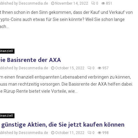
ublished by Desconmedia.de
November 14, 2022
0
851
st Ihnen schon in den Sinn gekommen, dass der Kauf und Verkauf von
rypto-Coins auch etwas für Sie sein könnte? Weil Sie schon lange
ach...
inanziell
ie Basisrente der AXA
ublished by Desconmedia.de
October 15, 2022
0
957
m einen finanziell entspannten Lebensabend verbringen zu können,
uss man rechtzeitig vorsorgen. Die Basisrente der AXA helfen dabei.
ie Rürup Rente bietet viele Vorteile, wie...
inanziell
 günstige Aktien, die Sie jetzt kaufen können
ublished by Desconmedia.de
October 11, 2022
0
998