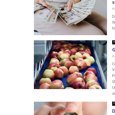
s
P
D
f
h
F
G
P
O
V
P
G
U
z
F
D