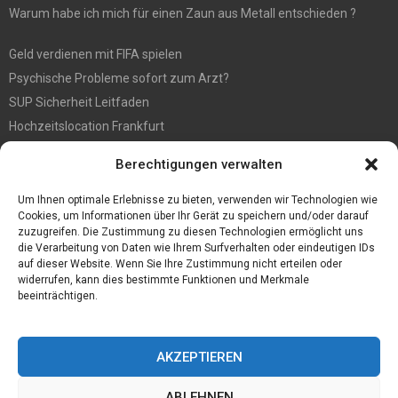
Warum habe ich mich für einen Zaun aus Metall entschieden ?
Geld verdienen mit FIFA spielen
Psychische Probleme sofort zum Arzt?
SUP Sicherheit Leitfaden
Hochzeitslocation Frankfurt
Gut in den Förderprozess eingebettete Sackentleerung
Berechtigungen verwalten
Großer Spaß auf der Kirmes in Bonn!
Bester Oscam- und CCcam-Server für 2021
Um Ihnen optimale Erlebnisse zu bieten, verwenden wir Technologien wie
Cookies, um Informationen über Ihr Gerät zu speichern und/oder darauf
zuzugreifen. Die Zustimmung zu diesen Technologien ermöglicht uns
die Verarbeitung von Daten wie Ihrem Surfverhalten oder eindeutigen IDs
auf dieser Website. Wenn Sie Ihre Zustimmung nicht erteilen oder
widerrufen, kann dies bestimmte Funktionen und Merkmale
beeinträchtigen.
AKZEPTIEREN
ABLEHNEN