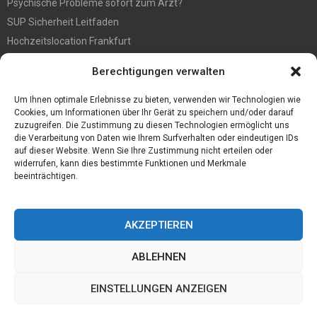
Psychische Probleme sofort zum Arzt?
SUP Sicherheit Leitfaden
Hochzeitslocation Frankfurt
Gut in den Förderprozess eingebettete Sackentleerung
Berechtigungen verwalten
Großer Spaß auf der Kirmes in Bonn!
Bester Oscam- und CCcam-Server für 2021
Um Ihnen optimale Erlebnisse zu bieten, verwenden wir Technologien wie
Cookies, um Informationen über Ihr Gerät zu speichern und/oder darauf
zuzugreifen. Die Zustimmung zu diesen Technologien ermöglicht uns
die Verarbeitung von Daten wie Ihrem Surfverhalten oder eindeutigen IDs
auf dieser Website. Wenn Sie Ihre Zustimmung nicht erteilen oder
widerrufen, kann dies bestimmte Funktionen und Merkmale
beeinträchtigen.
AKZEPTIEREN
ABLEHNEN
@2023 - www.Desconmedia.de. All Right Reserved.
EINSTELLUNGEN ANZEIGEN
Home
Cookie policy (EU)
Our authors
Partners
Website index