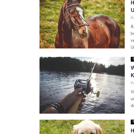
H
U
P
A
b
v
U
T
W
K
P
V
u
d
T
H