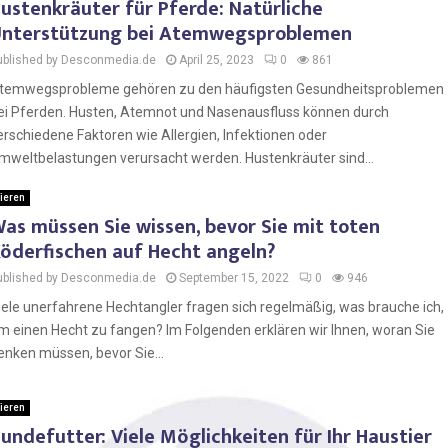
ustenkräuter für Pferde: Natürliche
nterstützung bei Atemwegsproblemen
ublished by Desconmedia.de
April 25, 2023
0
861
temwegsprobleme gehören zu den häufigsten Gesundheitsproblemen
ei Pferden. Husten, Atemnot und Nasenausfluss können durch
erschiedene Faktoren wie Allergien, Infektionen oder
mweltbelastungen verursacht werden. Hustenkräuter sind...
ieren
as müssen Sie wissen, bevor Sie mit toten
öderfischen auf Hecht angeln?
ublished by Desconmedia.de
September 15, 2022
0
946
iele unerfahrene Hechtangler fragen sich regelmäßig, was brauche ich,
m einen Hecht zu fangen? Im Folgenden erklären wir Ihnen, woran Sie
enken müssen, bevor Sie...
ieren
undefutter: Viele Möglichkeiten für Ihr Haustier