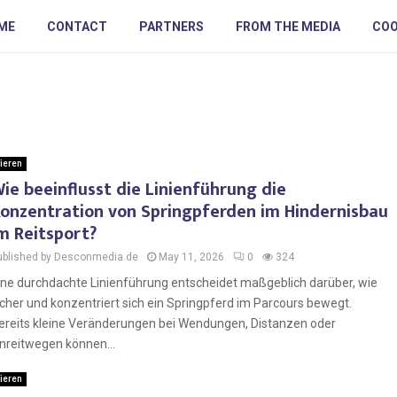
ME
CONTACT
PARTNERS
FROM THE MEDIA
COO
ieren
ie beeinflusst die Linienführung die
onzentration von Springpferden im Hindernisbau
m Reitsport?
ublished by Desconmedia.de
May 11, 2026
0
324
ine durchdachte Linienführung entscheidet maßgeblich darüber, wie
icher und konzentriert sich ein Springpferd im Parcours bewegt.
ereits kleine Veränderungen bei Wendungen, Distanzen oder
nreitwegen können...
ieren