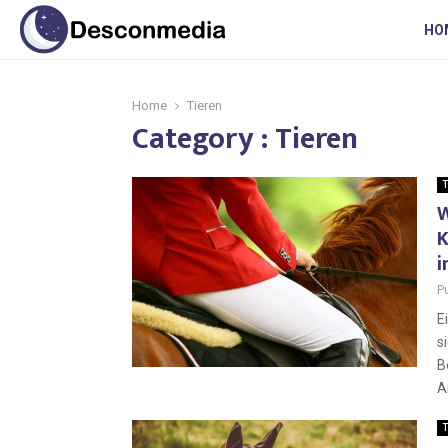
HO
Home
Tieren
Category : Tieren
T
W
K
i
P
E
s
B
A
T