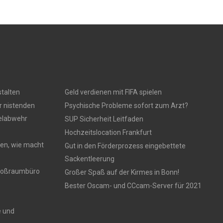
talten
Geld verdienen mit FIFA spielen
r nistenden
Psychische Probleme sofort zum Arzt?
gelabwehr
SUP Sicherheit Leitfaden
Hochzeitslocation Frankfurt
en, wie macht
Gut in den Förderprozess eingebettete
Sackentleerung
 Großraumbüro
Großer Spaß auf der Kirmes in Bonn!
Bester Oscam- und CCcam-Server für 2021
e und