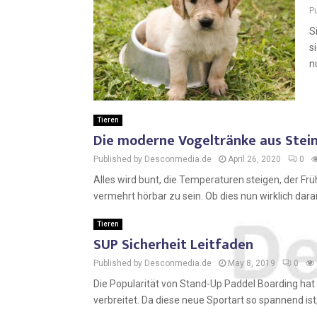
P
S
s
n
Tieren
Die moderne Vogeltränke aus Stei
Published by Desconmedia.de
April 26, 2020
0
Alles wird bunt, die Temperaturen steigen, der Fr
vermehrt hörbar zu sein. Ob dies nun wirklich daran
Tieren
SUP Sicherheit Leitfaden
Published by Desconmedia.de
May 8, 2019
0
Die Popularität von Stand-Up Paddel Boarding hat 
verbreitet. Da diese neue Sportart so spannend ist,.