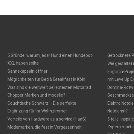
5 Gründe, warum jeder Hund einen Hundepool
Getrocknete P
XXL haben sollte
Wie gestaltet
Sahnekapseln öffner
Englisch-Proj
Möglichkeiten für Bed & Breakfast in Köln
mit LevelUp E
Was sind die weltweit beliebtesten Motorrad
Domina-Rotwei
Chopper Marken und modelle?
Geschmackser
Couchtische Schwarz – Die perfekte
Elektro Notdie
Ergänzung für Ihr Wohnzimmer
Notdienst?
Vorteile von Hardware as a service (HaaS)
5 tolle, inspi
Zypern mach
Modemarken, die fast in Vergessenheit