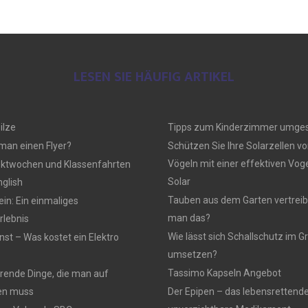
LESEN SIE HÄUFIG ARTIKEL
ilze
Tipps zum Kinderzimmer umges
 man einen Flyer?
Schützen Sie Ihre Solarzellen vo
Vögeln mit einer effektiven Vo
ektwochen und Klassenfahrten
Solar
nglish
Tauben aus dem Garten vertreib
n: Ein einmaliges
man das?
lebnis
Wie lässt sich Schallschutz im
nst – Was kostet ein Elektro
umsetzen?
Tassimo Kapseln Angebot
rierende Dinge, die man auf
en muss
Der Epipen – das lebensrettend