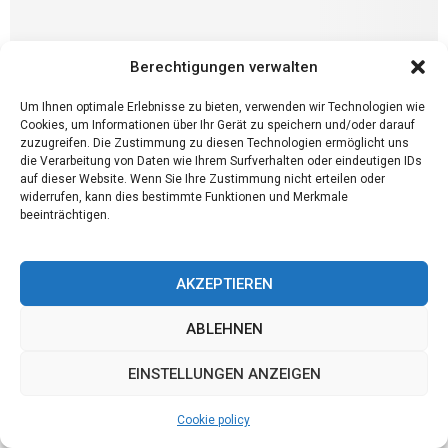
Berechtigungen verwalten
Um Ihnen optimale Erlebnisse zu bieten, verwenden wir Technologien wie
Cookies, um Informationen über Ihr Gerät zu speichern und/oder darauf
zuzugreifen. Die Zustimmung zu diesen Technologien ermöglicht uns
die Verarbeitung von Daten wie Ihrem Surfverhalten oder eindeutigen IDs
auf dieser Website. Wenn Sie Ihre Zustimmung nicht erteilen oder
widerrufen, kann dies bestimmte Funktionen und Merkmale
beeinträchtigen.
Angebote
Welche Überlegungen sind beim Einrichten
AKZEPTIEREN
einer Apotheke zu berücksichtigen?
ABLEHNEN
Die Eröffnung oder Renovierung einer Apotheke erfordert
umfassendere Überlegungen als lediglich das Platzieren von
EINSTELLUNGEN ANZEIGEN
Medikamenten in Regalen. Eine durchdachte Apothekengestaltung
kann eine entscheidende Rolle bei...
Cookie policy