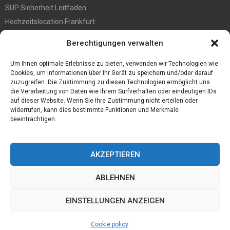
SUP Sicherheit Leitfaden
Hochzeitslocation Frankfurt
Gut in den Förderprozess eingebettete Sackentleerung
Berechtigungen verwalten
Großer Spaß auf der Kirmes in Bonn!
Bester Oscam- und CCcam-Server für 2021
Um Ihnen optimale Erlebnisse zu bieten, verwenden wir Technologien wie
Cookies, um Informationen über Ihr Gerät zu speichern und/oder darauf
zuzugreifen. Die Zustimmung zu diesen Technologien ermöglicht uns
die Verarbeitung von Daten wie Ihrem Surfverhalten oder eindeutigen IDs
auf dieser Website. Wenn Sie Ihre Zustimmung nicht erteilen oder
widerrufen, kann dies bestimmte Funktionen und Merkmale
beeinträchtigen.
AKZEPTIEREN
ABLEHNEN
@2023 - www.Desconmedia.de. All Right Reserved.
EINSTELLUNGEN ANZEIGEN
Home
Cookie policy (EU)
Our authors
Partners
Website index
Cookie policy
Contact