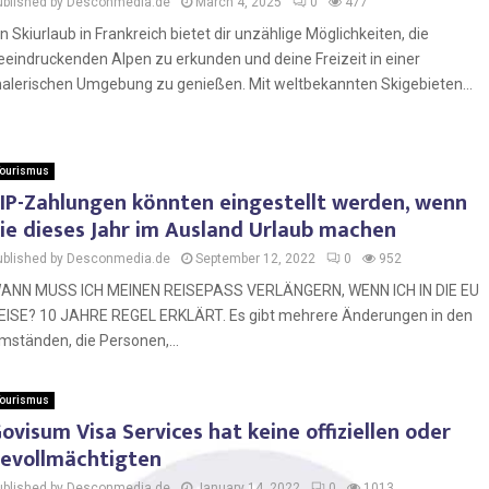
ublished by Desconmedia.de
March 4, 2025
0
477
in Skiurlaub in Frankreich bietet dir unzählige Möglichkeiten, die
eeindruckenden Alpen zu erkunden und deine Freizeit in einer
alerischen Umgebung zu genießen. Mit weltbekannten Skigebieten...
ourismus
IP-Zahlungen könnten eingestellt werden, wenn
ie dieses Jahr im Ausland Urlaub machen
ublished by Desconmedia.de
September 12, 2022
0
952
ANN MUSS ICH MEINEN REISEPASS VERLÄNGERN, WENN ICH IN DIE EU
EISE? 10 JAHRE REGEL ERKLÄRT. Es gibt mehrere Änderungen in den
mständen, die Personen,...
ourismus
ovisum Visa Services hat keine offiziellen oder
evollmächtigten
ublished by Desconmedia.de
January 14, 2022
0
1013