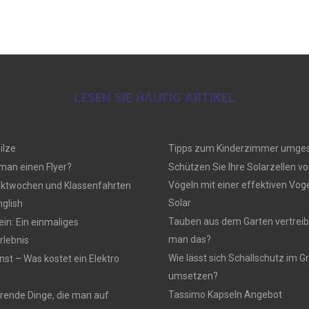
LESEN SIE HÄUFIG ARTIKEL
ilze
Tipps zum Kinderzimmer umges
 man einen Flyer?
Schützen Sie Ihre Solarzellen vo
Vögeln mit einer effektiven Vo
ektwochen und Klassenfahrten
Solar
nglish
Tauben aus dem Garten vertreib
n: Ein einmaliges
man das?
lebnis
Wie lässt sich Schallschutz im
nst – Was kostet ein Elektro
umsetzen?
Tassimo Kapseln Angebot
rierende Dinge, die man auf