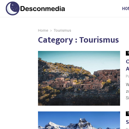
HO
Home
Tourismus
Category : Tourismus
T
O
A
P
W
z
S
T
S