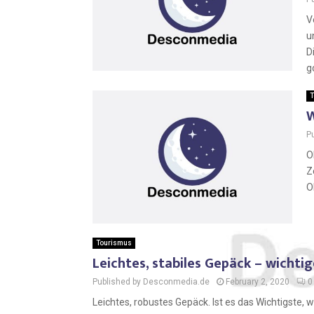
V
u
D
g
T
W
P
O
Z
O
Tourismus
Leichtes, stabiles Gepäck – wicht
Published by Desconmedia.de
February 2, 2020
0
Leichtes, robustes Gepäck. Ist es das Wichtigst