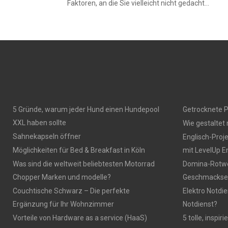
Faktoren, an die Sie vielleicht nicht gedacht...
5 Gründe, warum jeder Hund einen Hundepool
Getrocknete P
XXL haben sollte
Wie gestaltet
Sahnekapseln öffner
Englisch-Proj
Möglichkeiten für Bed & Breakfast in Köln
mit LevelUp E
Was sind die weltweit beliebtesten Motorrad
Domina-Rotwei
Chopper Marken und modelle?
Geschmackser
Couchtische Schwarz – Die perfekte
Elektro Notdie
Ergänzung für Ihr Wohnzimmer
Notdienst?
Vorteile von Hardware as a service (HaaS)
5 tolle, inspi