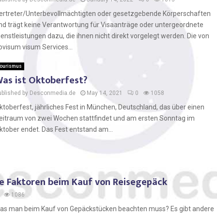
ertreter/Unterbevollmächtigten oder gesetzgebende Körperschaften
nd trägt keine Verantwortung für Visaanträge oder untergeordnete
ienstleistungen dazu, die ihnen nicht direkt vorgelegt werden. Die von
ovisum visum Services...
ourismus
as ist Oktoberfest?
ublished by Desconmedia.de
May 14, 2021
0
1058
ktoberfest, jährliches Fest in München, Deutschland, das über einen
eitraum von zwei Wochen stattfindet und am ersten Sonntag im
ktober endet. Das Fest entstand am...
ige Faktoren beim Kauf von Reisegepäck
1086
e, was man beim Kauf von Gepäckstücken beachten muss? Es gibt andere