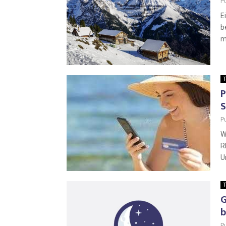
P
E
b
m
T
P
S
P
W
R
U
T
G
b
P