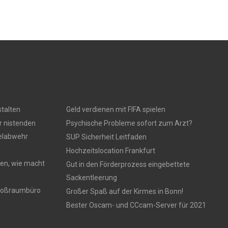
talten
Geld verdienen mit FIFA spielen
r nistenden
Psychische Probleme sofort zum Arzt?
gelabwehr
SUP Sicherheit Leitfaden
Hochzeitslocation Frankfurt
en, wie macht
Gut in den Förderprozess eingebettete
Sackentleerung
 Großraumbüro
Großer Spaß auf der Kirmes in Bonn!
Bester Oscam- und CCcam-Server für 2021