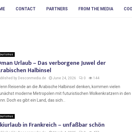
ME
CONTACT
PARTNERS
FROM THE MEDIA
COO
ourismus
man Urlaub – Das verborgene Juwel der
rabischen Halbinsel
ublished by Desconmedia.de
June 24, 2026
0
144
enn Reisende an die Arabische Halbinsel denken, kommen vielen
unächst moderne Metropolen mit futuristischen Wolkenkratzern in den
inn. Doch es gibt ein Land, das sich...
ourismus
kiurlaub in Frankreich – unfaßbar schön