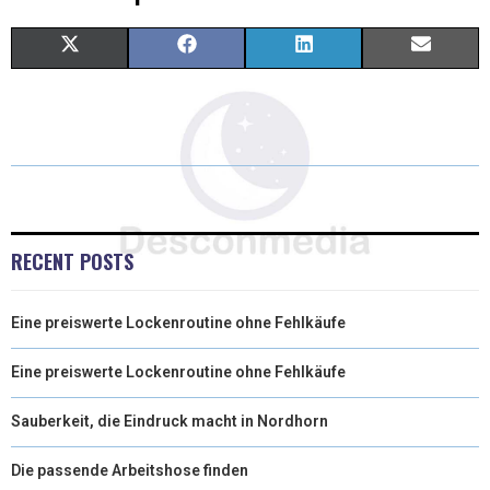
X
F
L
E
(
A
I
M
T
C
N
A
W
E
K
I
I
B
E
L
T
O
D
RECENT POSTS
T
O
I
Eine preiswerte Lockenroutine ohne Fehlkäufe
E
K
N
R
Eine preiswerte Lockenroutine ohne Fehlkäufe
)
Sauberkeit, die Eindruck macht in Nordhorn
Die passende Arbeitshose finden