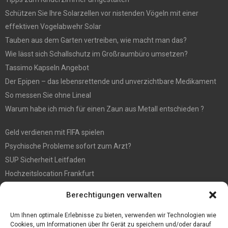
Schützen Sie Ihre Solarzellen vor nistenden Vögeln mit einer
effektiven Vogelabwehr Solar
Tauben aus dem Garten vertreiben, wie macht man das?
Wie lässt sich Schallschutz im Großraumbüro umsetzen?
Tassimo Kapseln Angebot
Der Epipen – das lebensrettende und unverzichtbare Medikament
So messen Sie ohne Lineal
Warum habe ich mich für einen Zaun aus Metall entschieden ?
Geld verdienen mit FIFA spielen
Psychische Probleme sofort zum Arzt?
SUP Sicherheit Leitfaden
Hochzeitslocation Frankfurt
Gut in den Förderprozess eingebettete Sackentleerung
Berechtigungen verwalten
Großer Spaß auf der Kirmes in Bonn!
Bester Oscam- und CCcam-Server für 2021
Um Ihnen optimale Erlebnisse zu bieten, verwenden wir Technologien wie
Cookies, um Informationen über Ihr Gerät zu speichern und/oder darauf