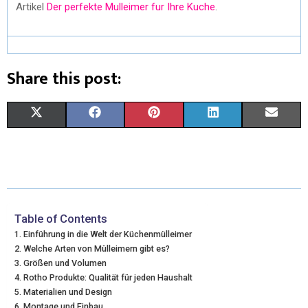
Artikel
Der perfekte Mulleimer fur Ihre Kuche
.
Share this post:
X
F
P
L
E
(
A
I
I
M
T
C
N
N
A
W
E
T
K
I
I
B
E
E
L
Table of Contents
Einführung in die Welt der Küchenmülleimer
T
O
R
D
Welche Arten von Mülleimern gibt es?
Größen und Volumen
T
O
E
I
Rotho Produkte: Qualität für jeden Haushalt
E
K
S
N
Materialien und Design
Montage und Einbau