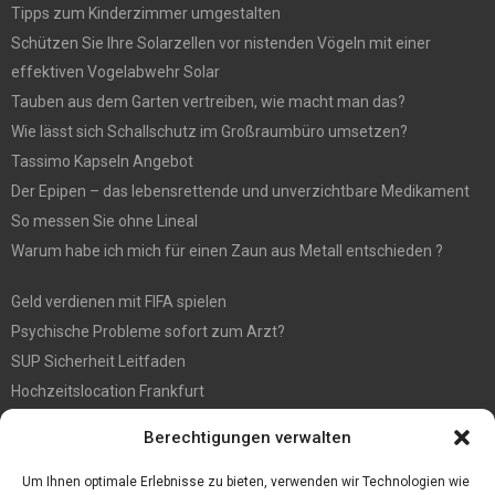
Tipps zum Kinderzimmer umgestalten
Schützen Sie Ihre Solarzellen vor nistenden Vögeln mit einer
effektiven Vogelabwehr Solar
Tauben aus dem Garten vertreiben, wie macht man das?
Wie lässt sich Schallschutz im Großraumbüro umsetzen?
Tassimo Kapseln Angebot
Der Epipen – das lebensrettende und unverzichtbare Medikament
So messen Sie ohne Lineal
Warum habe ich mich für einen Zaun aus Metall entschieden ?
Geld verdienen mit FIFA spielen
Psychische Probleme sofort zum Arzt?
SUP Sicherheit Leitfaden
Hochzeitslocation Frankfurt
Gut in den Förderprozess eingebettete Sackentleerung
Berechtigungen verwalten
Großer Spaß auf der Kirmes in Bonn!
Bester Oscam- und CCcam-Server für 2021
Um Ihnen optimale Erlebnisse zu bieten, verwenden wir Technologien wie