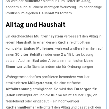
So wird der
Mülleimer
nicht nur zum Helfer im Alltag,
sondern auch zu einem wichtigen Werkzeug, um nachhaltige
Routinen im eigenen
Haushalt
zu fördern.
Alltag und Haushalt
Ein durchdachtes
Mülltrennsystem
verbessert den Alltag in
jedem
Haushalt
. In einer kleinen
Küche
reicht oft ein
kompakter
Einbau Mülleimer
, während größere Familien auf
einen
30 Liter Behälter
oder eine
2 x 15 Liter
Lösung
setzen. Auch im
Bad
oder Arbeitszimmer leisten kleine
Eimer
wertvolle Dienste, indem sie für Ordnung sorgen.
Wohngemeinschaften profitieren besonders von klar
strukturierten
Müllsystemen
, die eine einfache
Abfalltrennung
ermöglichen. So wird das
Entsorgen
für
jeden
unkompliziert und die
Küche
bleibt sauber. Egal, ob
freistehend oder eingebaut – ein hochwertiger
Küchenmülleimer
erleichtert den Alltag und passt sich den