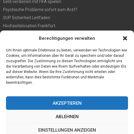
Geld verdienen mit FIFA spielen
Psychische Probleme sofort zum Arzt?
SUP Sicherheit Leitfaden
Hochzeitslocation Frankfurt
Gut in den Förderprozess eingebettete Sackentleerung
Berechtigungen verwalten
Großer Spaß auf der Kirmes in Bonn!
Bester Oscam- und CCcam-Server für 2021
Um Ihnen optimale Erlebnisse zu bieten, verwenden wir Technologien wie
Cookies, um Informationen über Ihr Gerät zu speichern und/oder darauf
zuzugreifen. Die Zustimmung zu diesen Technologien ermöglicht uns
die Verarbeitung von Daten wie Ihrem Surfverhalten oder eindeutigen IDs
auf dieser Website. Wenn Sie Ihre Zustimmung nicht erteilen oder
widerrufen, kann dies bestimmte Funktionen und Merkmale
beeinträchtigen.
AKZEPTIEREN
ABLEHNEN
@2023 - www.Desconmedia.de. All Right Reserved.
EINSTELLUNGEN ANZEIGEN