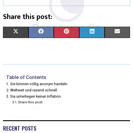
Share this post:
X
F
P
L
E
(
A
I
I
M
T
C
N
N
A
W
E
T
K
I
I
B
E
E
L
Table of Contents
Sie können völlig anonym handeln
T
O
R
D
Weltweit und rasend schnell
Sie unterliegen keiner Inflation
T
O
E
I
Share this post:
E
K
S
N
R
T
RECENT POSTS
)