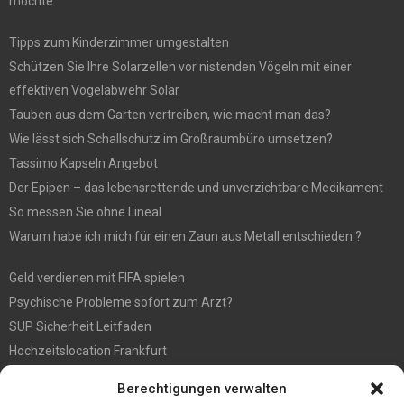
möchte
Tipps zum Kinderzimmer umgestalten
Schützen Sie Ihre Solarzellen vor nistenden Vögeln mit einer
effektiven Vogelabwehr Solar
Tauben aus dem Garten vertreiben, wie macht man das?
Wie lässt sich Schallschutz im Großraumbüro umsetzen?
Tassimo Kapseln Angebot
Der Epipen – das lebensrettende und unverzichtbare Medikament
So messen Sie ohne Lineal
Warum habe ich mich für einen Zaun aus Metall entschieden ?
Geld verdienen mit FIFA spielen
Psychische Probleme sofort zum Arzt?
SUP Sicherheit Leitfaden
Hochzeitslocation Frankfurt
Gut in den Förderprozess eingebettete Sackentleerung
Berechtigungen verwalten
Großer Spaß auf der Kirmes in Bonn!