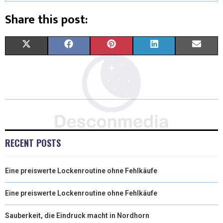
Share this post:
X
F
P
L
E
(
A
I
I
M
T
C
N
N
A
W
E
T
K
I
I
B
E
E
L
T
O
R
D
RECENT POSTS
T
O
E
I
Eine preiswerte Lockenroutine ohne Fehlkäufe
E
K
S
N
R
T
Eine preiswerte Lockenroutine ohne Fehlkäufe
)
Sauberkeit, die Eindruck macht in Nordhorn