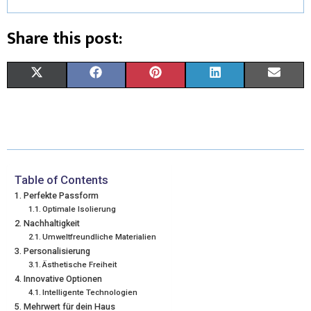
Share this post:
X
F
P
L
E
(
A
I
I
M
T
C
N
N
A
W
E
T
K
I
I
B
E
E
L
Table of Contents
Perfekte Passform
T
O
R
D
Optimale Isolierung
Nachhaltigkeit
T
O
E
I
Umweltfreundliche Materialien
E
K
S
N
Personalisierung
Ästhetische Freiheit
R
T
Innovative Optionen
Intelligente Technologien
)
Mehrwert für dein Haus