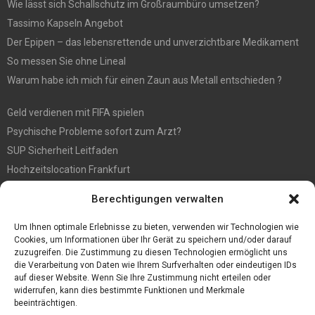
Wie lässt sich Schallschutz im Großraumbüro umsetzen?
Tassimo Kapseln Angebot
Der Epipen – das lebensrettende und unverzichtbare Medikament
So messen Sie ohne Lineal
Warum habe ich mich für einen Zaun aus Metall entschieden ?
Geld verdienen mit FIFA spielen
Psychische Probleme sofort zum Arzt?
SUP Sicherheit Leitfaden
Hochzeitslocation Frankfurt
Gut in den Förderprozess eingebettete Sackentleerung
Berechtigungen verwalten
Großer Spaß auf der Kirmes in Bonn!
Bester Oscam- und CCcam-Server für 2021
Um Ihnen optimale Erlebnisse zu bieten, verwenden wir Technologien wie
Cookies, um Informationen über Ihr Gerät zu speichern und/oder darauf
zuzugreifen. Die Zustimmung zu diesen Technologien ermöglicht uns
die Verarbeitung von Daten wie Ihrem Surfverhalten oder eindeutigen IDs
auf dieser Website. Wenn Sie Ihre Zustimmung nicht erteilen oder
widerrufen, kann dies bestimmte Funktionen und Merkmale
beeinträchtigen.