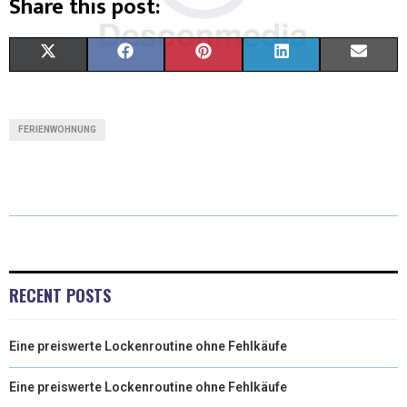
Share this post:
X
F
P
L
E
(
A
I
I
M
T
C
N
N
A
FERIENWOHNUNG
W
E
T
K
I
I
B
E
E
L
T
O
R
D
T
O
E
I
E
K
S
N
RECENT POSTS
R
T
Eine preiswerte Lockenroutine ohne Fehlkäufe
)
Eine preiswerte Lockenroutine ohne Fehlkäufe