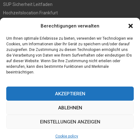
SUP Sicherheit Leitfaden
Hochzeitslocation Frankfurt
Gut in den Förderprozess eingebettete Sackentleerung
Berechtigungen verwalten
Großer Spaß auf der Kirmes in Bonn!
Bester Oscam- und CCcam-Server für 2021
Um Ihnen optimale Erlebnisse zu bieten, verwenden wir Technologien wie
Cookies, um Informationen über Ihr Gerät zu speichern und/oder darauf
zuzugreifen. Die Zustimmung zu diesen Technologien ermöglicht uns
die Verarbeitung von Daten wie Ihrem Surfverhalten oder eindeutigen IDs
auf dieser Website. Wenn Sie Ihre Zustimmung nicht erteilen oder
widerrufen, kann dies bestimmte Funktionen und Merkmale
beeinträchtigen.
AKZEPTIEREN
ABLEHNEN
@2023 - www.Desconmedia.de. All Right Reserved.
EINSTELLUNGEN ANZEIGEN
Home
Cookie policy (EU)
Our authors
Partners
Website index
Cookie policy
Contact