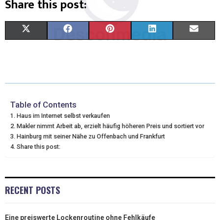
Share this post:
X
F
P
L
E
(
A
I
I
M
T
C
N
N
A
W
E
T
K
I
I
B
E
E
L
Table of Contents
Haus im Internet selbst verkaufen
T
O
R
D
Makler nimmt Arbeit ab, erzielt häufig höheren Preis und sortiert vor
Hainburg mit seiner Nähe zu Offenbach und Frankfurt
T
O
E
I
Share this post:
E
K
S
N
R
T
RECENT POSTS
)
Eine preiswerte Lockenroutine ohne Fehlkäufe